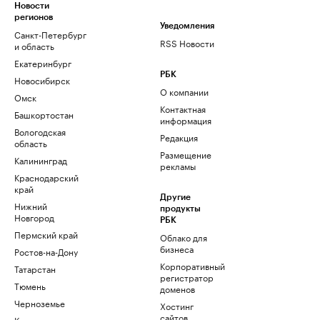
Новости
регионов
Уведомления
Санкт-Петербург
RSS Новости
и область
Екатеринбург
РБК
Новосибирск
О компании
Омск
Контактная
Башкортостан
информация
Вологодская
Редакция
область
Размещение
Калининград
рекламы
Краснодарский
край
Другие
Нижний
продукты
Новгород
РБК
Пермский край
Облако для
бизнеса
Ростов-на-Дону
Корпоративный
Татарстан
регистратор
Тюмень
доменов
Черноземье
Хостинг
сайтов
Кавказ