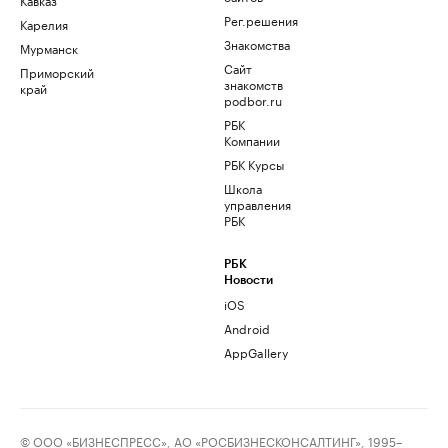
Рег.решения
Карелия
Знакомства
Мурманск
Сайт
Приморский
знакомств
край
podbor.ru
РБК
Компании
РБК Курсы
Школа
управления
РБК
РБК
Новости
iOS
Android
AppGallery
© ООО «БИЗНЕСПРЕСС», АО «РОСБИЗНЕСКОНСАЛТИНГ», 1995–