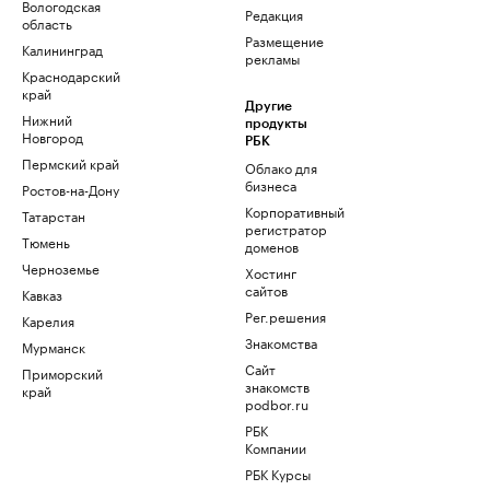
Вологодская
Редакция
область
Размещение
Калининград
рекламы
Краснодарский
край
Другие
Нижний
продукты
Новгород
РБК
Пермский край
Облако для
бизнеса
Ростов-на-Дону
Корпоративный
Татарстан
регистратор
Тюмень
доменов
Черноземье
Хостинг
сайтов
Кавказ
Рег.решения
Карелия
Знакомства
Мурманск
Сайт
Приморский
знакомств
край
podbor.ru
РБК
Компании
РБК Курсы