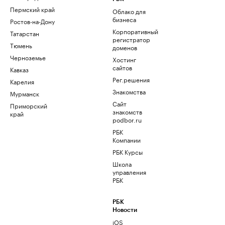
Пермский край
Облако для
бизнеса
Ростов-на-Дону
Корпоративный
Татарстан
регистратор
Тюмень
доменов
Черноземье
Хостинг
сайтов
Кавказ
Рег.решения
Карелия
Знакомства
Мурманск
Сайт
Приморский
знакомств
край
podbor.ru
РБК
Компании
РБК Курсы
Школа
управления
РБК
РБК
Новости
iOS