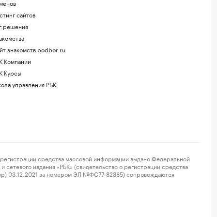
менов
стинг сайтов
г.решения
акомства
йт знакомств podbor.ru
К Компании
К Курсы
ола управления РБК
регистрации средства массовой информации выдано Федеральной
и сетевого издания «РБК» (свидетельство о регистрации средства
ор) 03.12.2021 за номером ЭЛ №ФС77-82385) сопровождаются