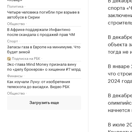
Политика
спорта «
Четыре человека погибли при взрыве в
заключен
автобусе в Сирии
строитель
Общество
В Африке поддержали Инфантино
после скандала с продажей прав ЧМ
В декабр
Спорт
объекта з
Запасы газа в Европе на минимуме. Что
тогда не 
будет зимой
Подписка на РБК
Экс-глава Mind Money признала вину
В январе
по «делу брокеров» о хищении ₽7 млрд
что стро
Финансы
2024 года
Как изучали Луну: от изобретения
телескопа до высадки. Видео РБК
Общество
В декабр
олимпийс
Загрузить еще
начнется 
В июле 2
Кондрать