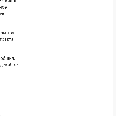
ное
ные
ельства
тракта
ообщил
,
 декабре
а
а