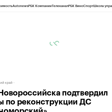
жимость
Autonews
РБК Компании
Телеканал
РБК Вино
Спорт
Школа упра
д
Стиль
Крипто
РБК Бизнес-среда
Дискуссионный клуб
Исследования
К
а контрагентов
Политика
Экономика
Бизнес
Технологии и медиа
Фина
ий край
Новороссийска подтвердил
ы по реконструкции ДС
номорский»