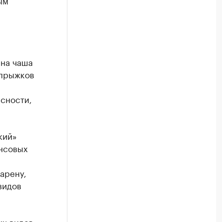
ым
ена чаша
 прыжков
сности,
кий»
ансовых
арену,
видов
их видов