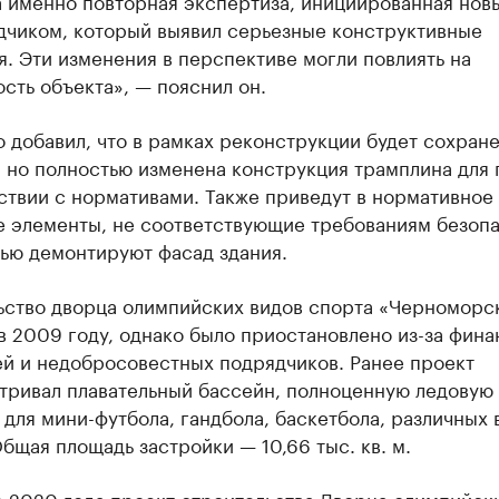
а именно повторная экспертиза, инициированная нов
дчиком, который выявил серьезные конструктивные
. Эти изменения в перспективе могли повлиять на
сть объекта», — пояснил он.
 добавил, что в рамках реконструкции будет сохран
, но полностью изменена конструкция трамплина для
ствии с нормативами. Также приведут в нормативное
е элементы, не соответствующие требованиям безопа
тью демонтируют фасад здания.
ьство дворца олимпийских видов спорта «Черноморс
в 2009 году, однако было приостановлено из-за фин
ей и недобросовестных подрядчиков. Ранее проект
тривал плавательный бассейн, полноценную ледовую 
для мини-футбола, гандбола, баскетбола, различных 
бщая площадь застройки — 10,66 тыс. кв. м.
е 2020 года проект строительства Дворца олимпийск