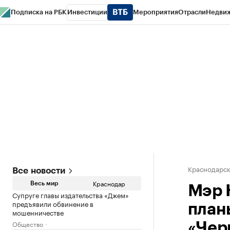
Подписка на РБК
Инвестиции
Мероприятия
Отрасли
Недви
РБК Курсы
РБК Life
Тренды
Визионеры
Национальные проекты
Горо
Газета
Спецпроекты СПб
Конференции СПб
Спецпроекты
Проверк
Краснодарск
Все новости
Краснодар
Весь мир
Мэр 
Супруге главы издательства «Джем»
предъявили обвинение в
план
мошенничестве
Общество
«Чер