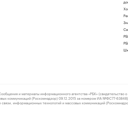
до
Хо
Ре
Зн
Са
РБ
РБ
Шк
ения и материалы информационного агентства «РБК» (свидетельство о 
овых коммуникаций (Роскомнадзор) 09.12.2015 за номером ИА №ФС77-63848) 
 связи, информационных технологий и массовых коммуникаций (Роскомнадз