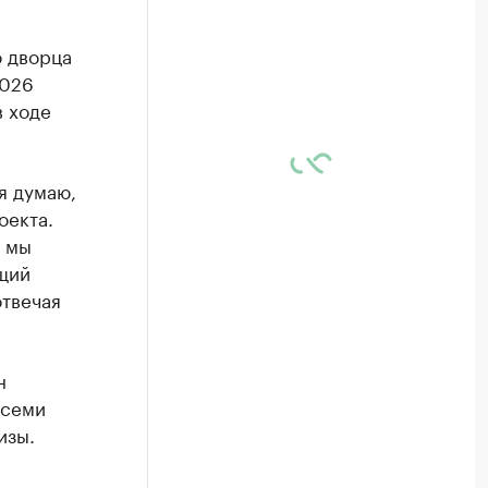
о дворца
2026
в ходе
я думаю,
оекта.
е мы
щий
отвечая
н
всеми
изы.