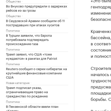
«Это был
Общество
генподря
Во Внуково предупредили о задержках
рейсов из-за грозы
изменения
Общество
безопасно
В Саудовской Аравии сообщили об 11
пострадавших при атаках хуситов
Кравченко
Политика
В Турции заявили, что Европа
бассейна
потребовала подтверждать
в соответ
происхождение газа
состояни
Политика
Трамп заявил, что США «тоже
и полнос
нуждаются» в ракетах для Patriot
Политика
Строител
Reuters сообщил о серии кибератак на
крупнейшие финансовые компании
началось 
США
трудност
Новая категория
предусма
Трамп подписал указы,
ограничивающие право на
площадки 
гражданство по рождению
борьбы. О
Политика
В Пензенской области ввели план
В декабр
«Ковер»