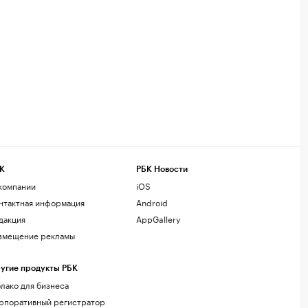
К
РБК Новости
компании
iOS
нтактная информация
Android
дакция
AppGallery
змещение рекламы
угие продукты РБК
лако для бизнеса
рпоративный регистратор