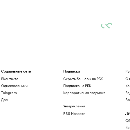
Социальные сети
Подписки
РБ
ВКонтакте
Скрыть баннеры на РБК
О 
Одноклассники
Подписка на РБК
Ко
Telegram
Корпоративная подписка
Ре
Дзен
Ра
Уведомления
RSS Новости
Др
Об
Ко