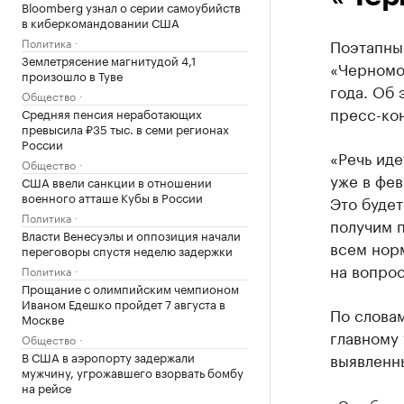
Bloomberg узнал о серии самоубийств
в киберкомандовании США
Политика
Поэтапны
Землетрясение магнитудой 4,1
«Черномо
произошло в Туве
года. Об 
Общество
пресс-ко
Средняя пенсия неработающих
превысила ₽35 тыс. в семи регионах
России
«Речь иде
Общество
уже в фев
США ввели санкции в отношении
военного атташе Кубы в России
Это будет
Политика
получим 
Власти Венесуэлы и оппозиция начали
всем норм
переговоры спустя неделю задержки
на вопро
Политика
Прощание с олимпийским чемпионом
Иваном Едешко пройдет 7 августа в
По словам
Москве
главному
Общество
В США в аэропорту задержали
выявленн
мужчину, угрожавшего взорвать бомбу
на рейсе