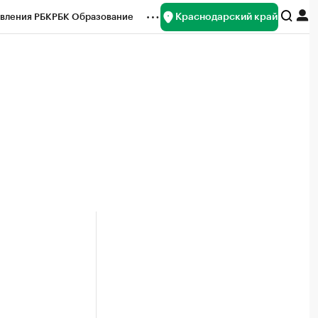
Краснодарский край
вления РБК
РБК Образование
редитные рейтинги
Франшизы
нсы
Рынок наличной валюты