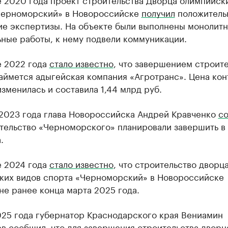
Черноморский» в Новороссийске
получил
положитель
ие экспертизы. На объекте были выполнены монолит
ные работы, к нему подвели коммуникации.
е 2022 года
стало известно
, что завершением строит
аймется адыгейская компания «Агротранс». Цена кон
изменилась и составила 1,44 млрд руб.
 2023 года глава Новороссийска Андрей Кравченко
с
ительство «Черноморского» планировали завершить в
.
е 2024 года
стало известно
, что строительство дворц
ких видов спорта «Черноморский» в Новороссийске
не ранее конца марта 2025 года.
025 года губернатор Краснодарского края Вениамин
ев
сообщил
, что для завершения строительства дворц