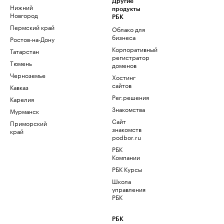
Другие
Нижний
продукты
Новгород
РБК
Пермский край
Облако для
бизнеса
Ростов-на-Дону
Корпоративный
Татарстан
регистратор
Тюмень
доменов
Черноземье
Хостинг
сайтов
Кавказ
Рег.решения
Карелия
Знакомства
Мурманск
Сайт
Приморский
знакомств
край
podbor.ru
РБК
Компании
РБК Курсы
Школа
управления
РБК
РБК