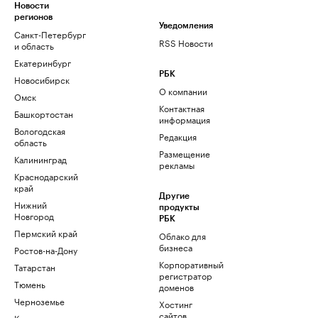
Новости
регионов
Уведомления
Санкт-Петербург
RSS Новости
и область
Екатеринбург
РБК
Новосибирск
О компании
Омск
Контактная
Башкортостан
информация
Вологодская
Редакция
область
Размещение
Калининград
рекламы
Краснодарский
край
Другие
Нижний
продукты
Новгород
РБК
Пермский край
Облако для
бизнеса
Ростов-на-Дону
Корпоративный
Татарстан
регистратор
Тюмень
доменов
Черноземье
Хостинг
сайтов
Кавказ