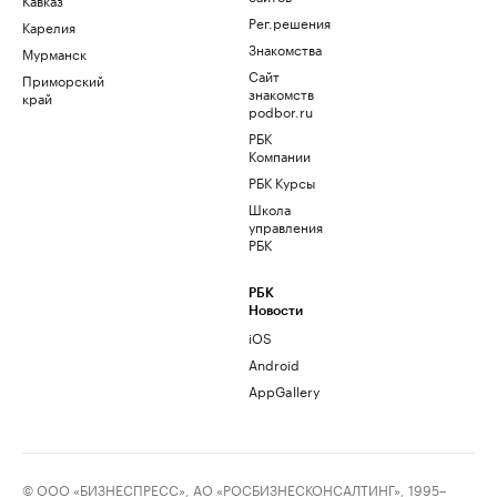
Рег.решения
Карелия
Знакомства
Мурманск
Сайт
Приморский
знакомств
край
podbor.ru
РБК
Компании
РБК Курсы
Школа
управления
РБК
РБК
Новости
iOS
Android
AppGallery
© ООО «БИЗНЕСПРЕСС», АО «РОСБИЗНЕСКОНСАЛТИНГ», 1995–