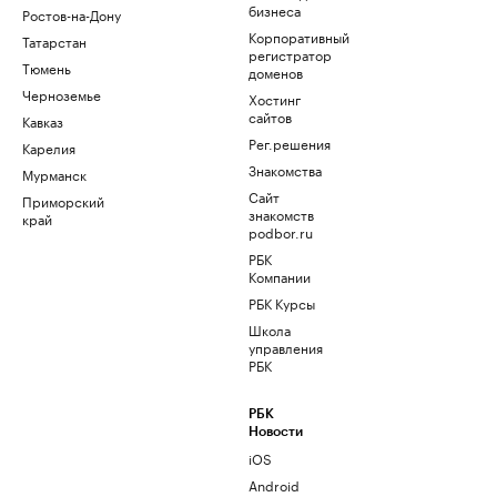
бизнеса
Ростов-на-Дону
Корпоративный
Татарстан
регистратор
Тюмень
доменов
Черноземье
Хостинг
сайтов
Кавказ
Рег.решения
Карелия
Знакомства
Мурманск
Сайт
Приморский
знакомств
край
podbor.ru
РБК
Компании
РБК Курсы
Школа
управления
РБК
РБК
Новости
iOS
Android