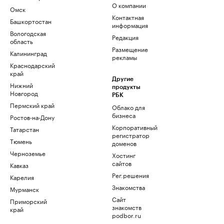
О компании
Омск
Контактная
Башкортостан
информация
Вологодская
Редакция
область
Размещение
Калининград
рекламы
Краснодарский
край
Другие
Нижний
продукты
Новгород
РБК
Пермский край
Облако для
бизнеса
Ростов-на-Дону
Корпоративный
Татарстан
регистратор
Тюмень
доменов
Черноземье
Хостинг
сайтов
Кавказ
Рег.решения
Карелия
Знакомства
Мурманск
Сайт
Приморский
знакомств
край
podbor.ru