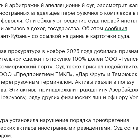
тый арбитражный апелляционный суд рассмотрит жа
ностранных владельцев перегрузочного комплекса в 
8 февраля. Они обжалуют решение суда первой инста
и активов в доход государства. Об этом
сообщил
нт-Кубань» со ссылкой на данные картотеки суда.
ая прокуратура в ноябре 2025 года добилась призна
ительной сделки по покупке 100% долей ООО «Туапс
коммерческий порт». Суд также признал недействит
 ООО «Предприятием ТМКП», «Дар Фрут» и Темрюкс
перегрузочным терминалом. Активы изъяли в пользу
тва. Эти активы принадлежали гражданину Азербайдж
оврузову, ряду других физических лиц и офшору Von
ура установила нарушение порядка приобретения
еских активов иностранными резидентами. Суд согла
одом.