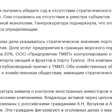
 пытались убедить суд в отсутствии стратегического
. Они ссылались на отсутствие в реестре субъектов
ной монополии. Генпрокуратура подчеркнула, что эт
тся определяющим.
лах дела указывалось стратегическое значение порт
ия. Доля услуг предприятия в границах морского по
а 20%. ООО «Предприятие ТМКП» контролировало о
порта овощей и фруктов в порту Туапсе. Эта компан
 глубоководный причал у ТМКП. Оба хозяйственных о
я к хозяйственным обществам, имеющим стратегичес
атура заявила о контроле иностранных инвесторов 
ческими компаниями. Владельцы активов через цепоч
связаны с российскими гражданами А.Н. Ярчуком и А
м. Эти граждане фигурируют в уголовных делах о ма