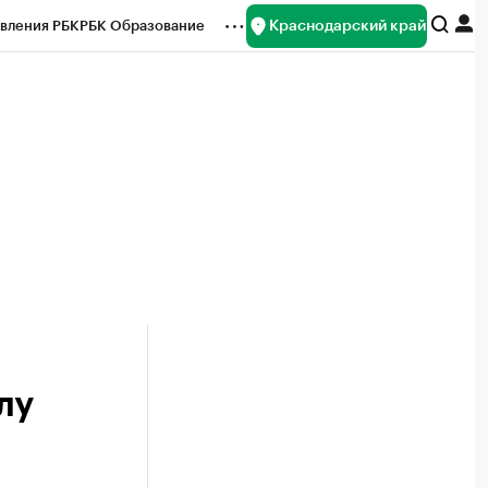
Краснодарский край
вления РБК
РБК Образование
редитные рейтинги
Франшизы
нсы
Рынок наличной валюты
лу