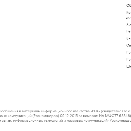
Об
Ко
до
Хо
Ре
Зн
Са
РБ
РБ
Шк
ения и материалы информационного агентства «РБК» (свидетельство о 
овых коммуникаций (Роскомнадзор) 09.12.2015 за номером ИА №ФС77-63848) 
 связи, информационных технологий и массовых коммуникаций (Роскомнадз