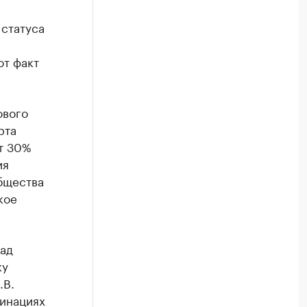
 статуса
от факт
ового
рта
т 30%
ия
бщества
кое
над
ку
.В.
хинациях