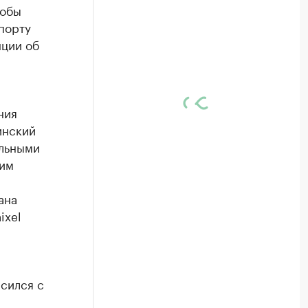
лобы
порту
нции об
ния
инский
ельными
ким
ана
ixel
сился с