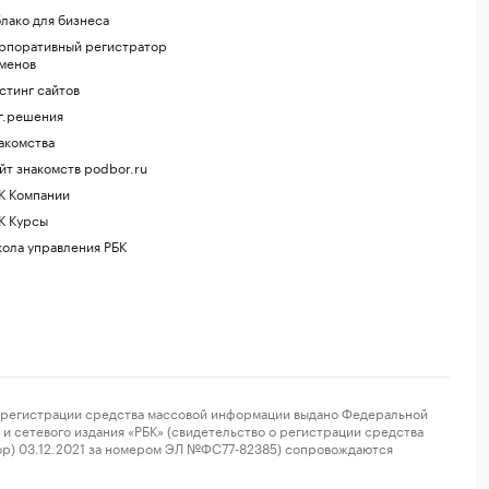
лако для бизнеса
рпоративный регистратор
менов
стинг сайтов
г.решения
акомства
йт знакомств podbor.ru
К Компании
К Курсы
ола управления РБК
регистрации средства массовой информации выдано Федеральной
и сетевого издания «РБК» (свидетельство о регистрации средства
ор) 03.12.2021 за номером ЭЛ №ФС77-82385) сопровождаются