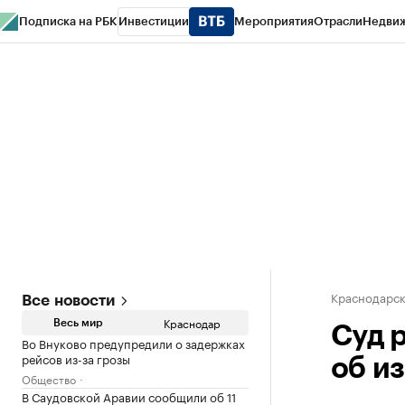
Подписка на РБК
Инвестиции
Мероприятия
Отрасли
Недви
РБК Курсы
РБК Life
Тренды
Визионеры
Национальные проекты
Горо
Газета
Спецпроекты СПб
Конференции СПб
Спецпроекты
Проверк
Краснодарск
Все новости
Краснодар
Весь мир
Суд 
Во Внуково предупредили о задержках
рейсов из-за грозы
об и
Общество
В Саудовской Аравии сообщили об 11