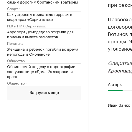
самым дорогим британским вратарем
при реко
Спорт
Как устроены приватные террасы в
Правоохр
квартирах «Серии плюс»
договоро
РБК и ПИК Серия плюс
Аэропорт Домодедово открыли для
Вотинов 
приема и вылета самолетов
аренды. Я
Политика
уголовно
Женщина и ребенок погибли во время
непогоды в Смоленске
Общество
Оператив
Обвиняемой по делу о порнографии
Краснода
экс-участнице «Дома-2» запросили
арест
Общество
Авторы
Загрузить еще
Иван Заико