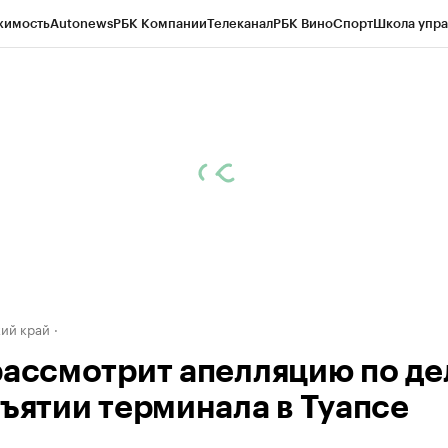
жимость
Autonews
РБК Компании
Телеканал
РБК Вино
Спорт
Школа упра
д
Стиль
Крипто
РБК Бизнес-среда
Дискуссионный клуб
Исследования
К
а контрагентов
Политика
Экономика
Бизнес
Технологии и медиа
Фина
ий край
рассмотрит апелляцию по де
зъятии терминала в Туапсе