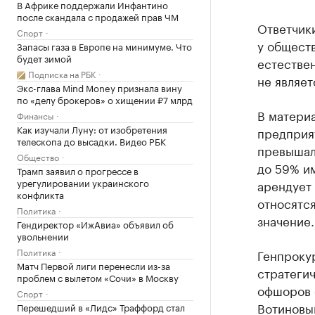
В Африке поддержали Инфантино
после скандала с продажей прав ЧМ
Ответчики
Спорт
у обществ
Запасы газа в Европе на минимуме. Что
будет зимой
естествен
Подписка на РБК
не являе
Экс-глава Mind Money признала вину
по «делу брокеров» о хищении ₽7 млрд
В материа
Финансы
Как изучали Луну: от изобретения
предприят
телескопа до высадки. Видео РБК
превышал
Общество
до 59% им
Трамп заявил о прогрессе в
урегулировании украинского
арендует
конфликта
относятс
Политика
значение.
Гендиректор «ИжАвиа» объявил об
увольнении
Политика
Генпрокур
Матч Первой лиги перенесли из-за
стратеги
проблем с вылетом «Сочи» в Москву
офшоров 
Спорт
Вотиновы
Перешедший в «Лидс» Траффорд стал