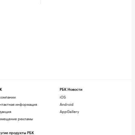
К
РБК Новости
компании
iOS
нтактная информация
Android
дакция
AppGallery
змещение рекламы
угие продукты РБК