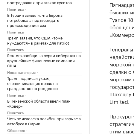
пострадавших при атаках хуситов
Пятнадца
Политика
бывших и
В Турции заявили, что Европа
Туапсе 1
потребовала подтверждать
происхождение газа
обращени
Политика
«Коммерса
Трамп заявил, что США «тоже
нуждаются» в ракетах для Patriot
Генеральн
Политика
Reuters сообщил о серии кибератак на
недейств
крупнейшие финансовые компании
морской 
США
сделки с
Новая категория
Трамп подписал указы,
морским 
ограничивающие право на
государс
гражданство по рождению
Шахлару Н
Политика
Limited.
В Пензенской области ввели план
«Ковер»
Политика
Прокурат
Четыре человека погибли при взрыве в
стратегич
автобусе в Сирии
этим выв
Общество