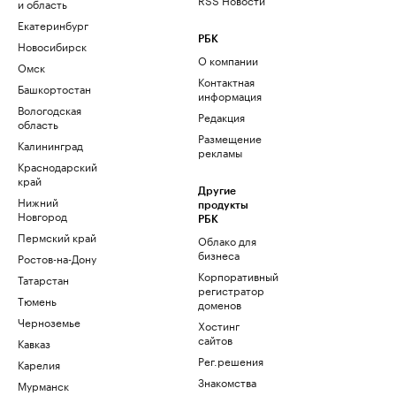
и область
Екатеринбург
РБК
Новосибирск
О компании
Омск
Контактная
Башкортостан
информация
Вологодская
Редакция
область
Размещение
Калининград
рекламы
Краснодарский
край
Другие
Нижний
продукты
Новгород
РБК
Пермский край
Облако для
бизнеса
Ростов-на-Дону
Корпоративный
Татарстан
регистратор
Тюмень
доменов
Черноземье
Хостинг
сайтов
Кавказ
Рег.решения
Карелия
Знакомства
Мурманск