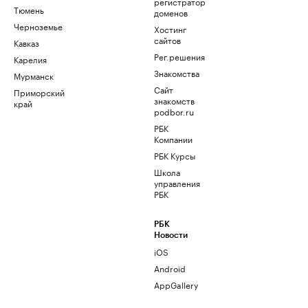
регистратор
Тюмень
доменов
Черноземье
Хостинг
сайтов
Кавказ
Рег.решения
Карелия
Знакомства
Мурманск
Сайт
Приморский
знакомств
край
podbor.ru
РБК
Компании
РБК Курсы
Школа
управления
РБК
РБК
Новости
iOS
Android
AppGallery