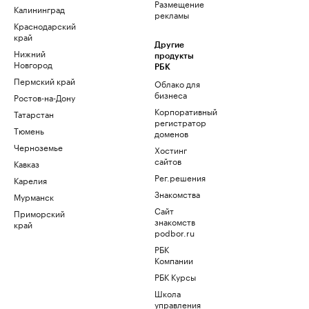
Размещение
Калининград
рекламы
Краснодарский
край
Другие
Нижний
продукты
Новгород
РБК
Пермский край
Облако для
бизнеса
Ростов-на-Дону
Корпоративный
Татарстан
регистратор
Тюмень
доменов
Черноземье
Хостинг
сайтов
Кавказ
Рег.решения
Карелия
Знакомства
Мурманск
Сайт
Приморский
знакомств
край
podbor.ru
РБК
Компании
РБК Курсы
Школа
управления