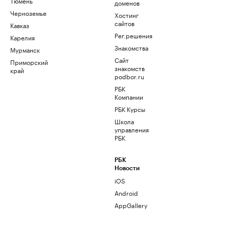
Тюмень
доменов
Черноземье
Хостинг
сайтов
Кавказ
Рег.решения
Карелия
Знакомства
Мурманск
Сайт
Приморский
знакомств
край
podbor.ru
РБК
Компании
РБК Курсы
Школа
управления
РБК
РБК
Новости
iOS
Android
AppGallery