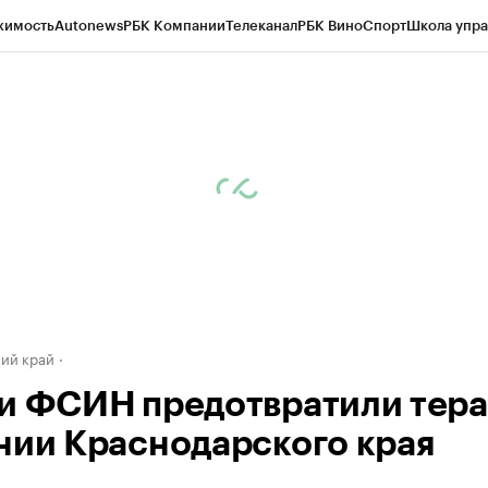
жимость
Autonews
РБК Компании
Телеканал
РБК Вино
Спорт
Школа упра
д
Стиль
Крипто
РБК Бизнес-среда
Дискуссионный клуб
Исследования
К
а контрагентов
Политика
Экономика
Бизнес
Технологии и медиа
Фина
ий край
и ФСИН предотвратили тера
нии Краснодарского края