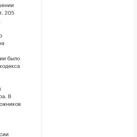
шении
т. 205
.
о
на
ии было
 кодекса
х
ра. В
ложников
ссии