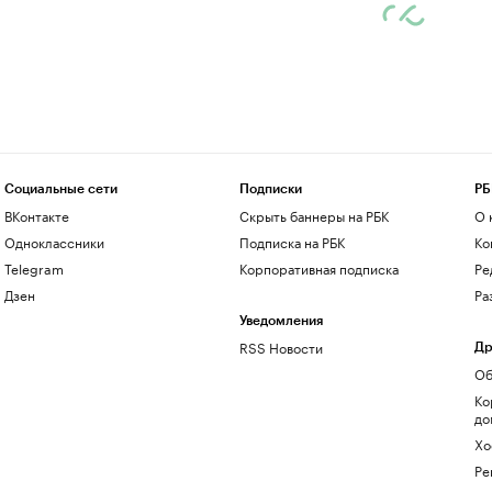
Социальные сети
Подписки
РБ
ВКонтакте
Скрыть баннеры на РБК
О 
Одноклассники
Подписка на РБК
Ко
Telegram
Корпоративная подписка
Ре
Дзен
Ра
Уведомления
RSS Новости
Др
Об
Ко
до
Хо
Ре