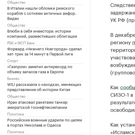
Общество
Следстве
В Италии нашли обломки римского
задержанн
корабля с сотнями античных амфор.
Видео
УК РФ (п
Общество
Влюби в себя инвестора: истории
В декабре
компаний, разместивших облигации
региону
РБК и МСП Банк
Форвард «Нижнего Новгорода» сделал
территори
хет-трик за 14 минут в Первой лиге
участвов
Спорт
возбуждено
«Газпром» заметил антирекорд по
(группово
объему запасов газа в Европе
Бизнес
WSJ рассказала о находках, меняющих
Как
сооб
представление об истории Китая
СИЗО-1 в 
Общество
результа
Иран атаковал ракетами танкер
эмиратской госнефтекомпании
освободил
Политика
Российские военные ударили по целям
Как уста
в портах Николаев и Одесса
«Исламско
Политика