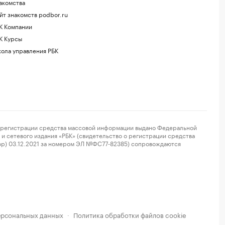
акомства
йт знакомств podbor.ru
К Компании
К Курсы
ола управления РБК
регистрации средства массовой информации выдано Федеральной
и сетевого издания «РБК» (свидетельство о регистрации средства
ор) 03.12.2021 за номером ЭЛ №ФС77-82385) сопровождаются
ерсональных данных
Политика обработки файлов cookie
·