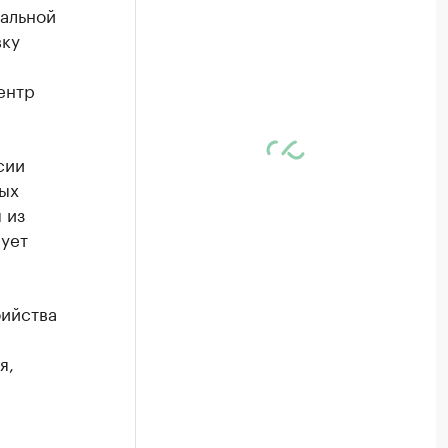
альной
вку
ентр
сии
ых
 из
рует
бийства
я,