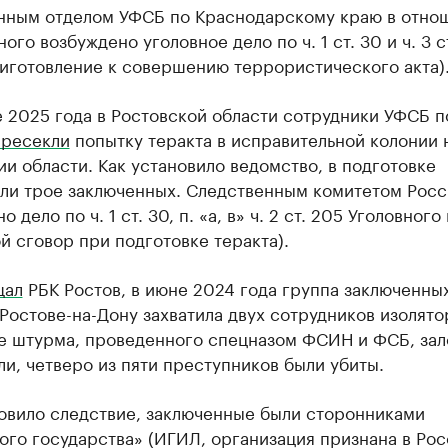
нным отделом УФСБ по Краснодарскому краю в отно
ого возбуждено уголовное дело по ч. 1 ст. 30 и ч. 3 с
риготовление к совершению террористического акта)
 2025 года в Ростовской области сотрудники УФСБ п
пресекли
попытку теракта в исправительной колонии 
и области. Как установило ведомство, в подготовке
али трое заключенных. Следственным комитетом Росс
 дело по ч. 1 ст. 30, п. «а, в» ч. 2 ст. 205 Уголовного
й сговор при подготовке теракта).
щал
РБК Ростов, в июне 2024 года группа заключенны
Ростове-на-Дону захватила двух сотрудников изолято
те штурма, проведенного спецназом ФСИН и ФСБ, за
и, четверо из пяти преступников были убиты.
новило следствие, заключенные были сторонниками
го государства» (ИГИЛ, организация признана в Ро