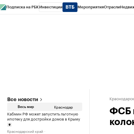
Подписка на РБК
Инвестиции
Мероприятия
Отрасли
Недви
РБК Курсы
РБК Life
Тренды
Визионеры
Национальные проекты
Горо
Газета
Спецпроекты СПб
Конференции СПб
Спецпроекты
Проверк
Краснодарск
Все новости
Краснодар
Весь мир
ФСБ 
Кабмин РФ может запустить льготную
ипотеку для достройки домов в Крыму
коло
Краснодарский край