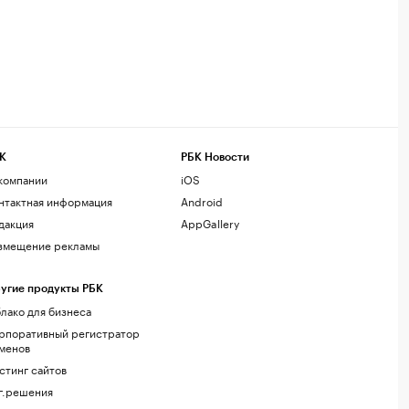
К
РБК Новости
компании
iOS
нтактная информация
Android
дакция
AppGallery
змещение рекламы
угие продукты РБК
лако для бизнеса
рпоративный регистратор
менов
стинг сайтов
г.решения