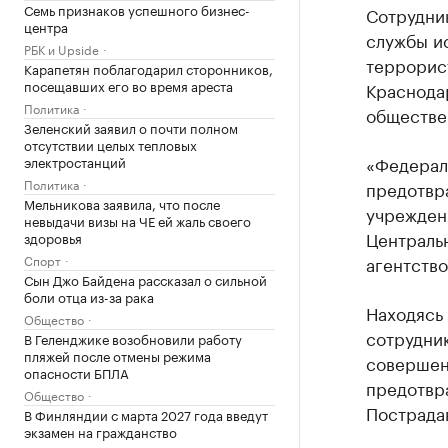
Семь признаков успешного бизнес-
Сотрудни
центра
службы и
РБК и Upside
террорист
Карапетян поблагодарил сторонников,
посещавших его во время ареста
Краснода
Политика
обществе
Зеленский заявил о почти полном
отсутствии целых тепловых
«Федерал
электростанций
Политика
предотвр
Мельникова заявила, что после
учрежден
невыдачи визы на ЧЕ ей жаль своего
Центральн
здоровья
Спорт
агентств
Сын Джо Байдена рассказал о сильной
боли отца из-за рака
Находясь
Общество
сотрудни
В Геленджике возобновили работу
пляжей после отмены режима
совершени
опасности БПЛА
предотвр
Общество
Пострада
В Финляндии с марта 2027 года введут
экзамен на гражданство