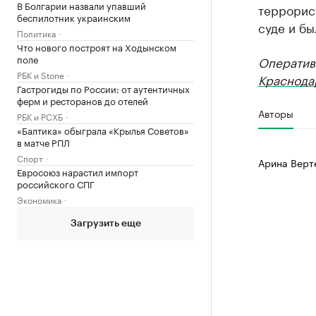
В Болгарии назвали упавший
террорис
беспилотник украинским
суде и бы
Политика
Что нового построят на Ходынском
поле
Оператив
РБК и Stone
Краснода
Гастрогиды по России: от аутентичных
ферм и ресторанов до отелей
Авторы
РБК и РСХБ
«Балтика» обыграла «Крылья Советов»
в матче РПЛ
Спорт
Арина Верт
Евросоюз нарастил импорт
российского СПГ
Экономика
Загрузить еще