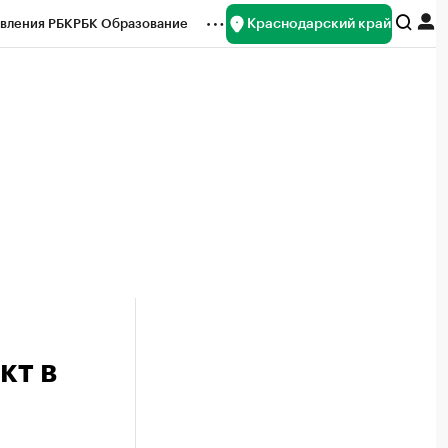
Краснодарский край
вления РБК
РБК Образование
редитные рейтинги
Франшизы
нсы
Рынок наличной валюты
кт в