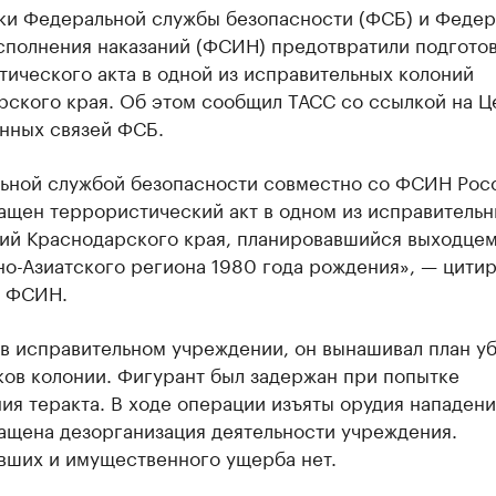
ки Федеральной службы безопасности (ФСБ) и Федер
сполнения наказаний (ФСИН) предотвратили подгото
ического акта в одной из исправительных колоний
рского края. Об этом сообщил ТАСС со ссылкой на Ц
нных связей ФСБ.
ьной службой безопасности совместно со ФСИН Рос
ащен террористический акт в одном из исправительн
ий Краснодарского края, планировавшийся выходцем
о-Азиатского региона 1980 года рождения», — цити
о ФСИН.
 в исправительном учреждении, он вынашивал план у
ков колонии. Фигурант был задержан при попытке
я теракта. В ходе операции изъяты орудия нападени
ащена дезорганизация деятельности учреждения.
вших и имущественного ущерба нет.