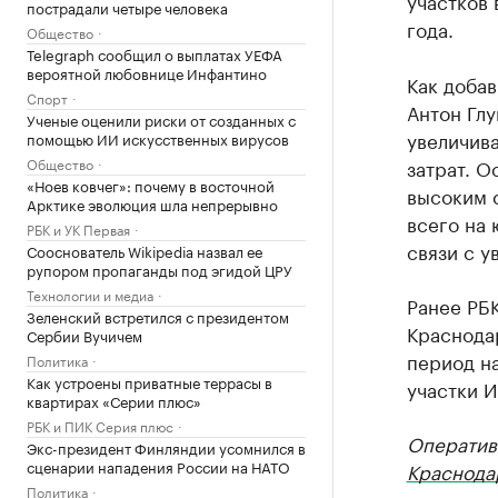
участков 
пострадали четыре человека
года.
Общество
Telegraph сообщил о выплатах УЕФА
вероятной любовнице Инфантино
Как доба
Спорт
Антон Глу
Ученые оценили риски от созданных с
увеличива
помощью ИИ искусственных вирусов
Общество
затрат. О
«Ноев ковчег»: почему в восточной
высоким 
Арктике эволюция шла непрерывно
всего на 
РБК и УК Первая
связи с у
Сооснователь Wikipedia назвал ее
рупором пропаганды под эгидой ЦРУ
Технологии и медиа
Ранее РБ
Зеленский встретился с президентом
Краснодар
Сербии Вучичем
период на
Политика
Как устроены приватные террасы в
участки 
квартирах «Серии плюс»
РБК и ПИК Серия плюс
Оператив
Экс-президент Финляндии усомнился в
сценарии нападения России на НАТО
Краснода
Политика