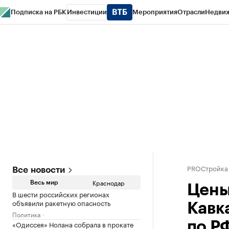
Подписка на РБК
Инвестиции
Мероприятия
Отрасли
Недви
РБК Курсы
РБК Life
Тренды
Визионеры
Национальные проекты
Горо
Газета
Спецпроекты СПб
Конференции СПб
Спецпроекты
Проверк
PROСтройка
Все новости
Краснодар
Весь мир
Цены
В шести российских регионах
объявили ракетную опасность
Кавк
Политика
«Одиссея» Нолана собрала в прокате
по Р