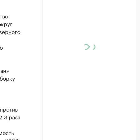
тво
округ
еверного
о
иан»
ыборку
 против
2-3 раза
мость