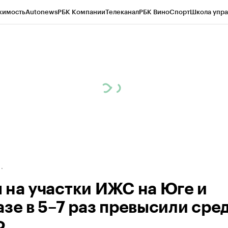
жимость
Autonews
РБК Компании
Телеканал
РБК Вино
Спорт
Школа упра
д
Стиль
Крипто
РБК Бизнес-среда
Дискуссионный клуб
Исследования
К
а контрагентов
Политика
Экономика
Бизнес
Технологии и медиа
Фина
 на участки ИЖС на Юге и
азе в 5–7 раз превысили сре
Ф