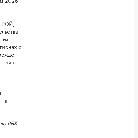
ам 2026
СТРОЙ)
ельства
угих
гионах с
режде
осли в
т
 на
ле РБК