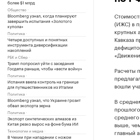
более $1 млрд
Общество
Стоимост
Bloomberg узнал, когда планируют
завершить испытания «Золотого
(ИЖС) в 
купола»
крупных а
Политика
Кавказа п
Четыре доступных и понятных
инструмента диверсификации
дефицитом
накоплений
«Движение
РБК и Сбер
Трамп попросил уйти с заседания
Госдепа раньше, чтобы «вести войну»
Расчеты п
Политика
предлагал
Испания ввела контроль на границе
вошли уча
для путешественников из Италии
Политика
Bloomberg узнал, что Украине грозит
В среднем
обвал экспорта зерна
прошлого 
Политика
среднего 
Экспорт синтетических алмазов из
Китая резко вырос на фоне бума ИИ
выше, чем
Технологии и медиа
главный а
В Чехии при нападении с ножом