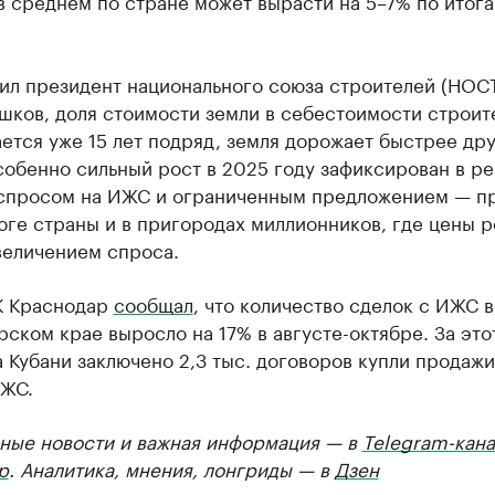
в среднем по стране может вырасти на 5–7% по итог
вил президент национального союза строителей (НО
шков, доля стоимости земли в себестоимости строит
ется уже 15 лет подряд, земля дорожает быстрее др
собенно сильный рост в 2025 году зафиксирован в ре
спросом на ИЖС и ограниченным предложением — п
юге страны и в пригородах миллионников, где цены р
величением спроса.
К Краснодар
сообщал
, что количество сделок с ИЖС в
ском крае выросло на 17% в августе-октябре. За это
 Кубани заключено 2,3 тыс. договоров купли продажи
ИЖС.
ные новости и важная информация — в
Telegram-кана
р
. Аналитика, мнения, лонгриды — в
Дзен