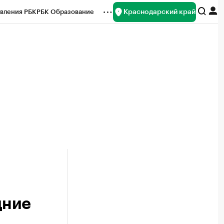
Краснодарский край
вления РБК
РБК Образование
редитные рейтинги
Франшизы
нсы
Рынок наличной валюты
дние