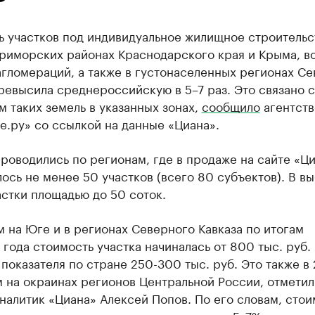
ь участков под индивидуальное жилищное строительс
приморских районах Краснодарского края и Крыма, в
гломераций, а также в густонаселенных регионах С
ревысила среднероссийскую в 5–7 раз. Это связано с
 таких земель в указанных зонах,
сообщило
агентств
.ру» со ссылкой на данные «Циана».
роводились по регионам, где в продаже на сайте «Ц
ось не менее 50 участков (всего 80 субъектов). В в
стки площадью до 50 соток.
 на Юге и в регионах Северного Кавказа по итогам
года стоимость участка начиналась от 800 тыс. руб.
показателя по стране 250-300 тыс. руб. Это также в 
 на окраинах регионов Центральной России, отметил
налитик «Циана» Алексей Попов. По его словам, стои