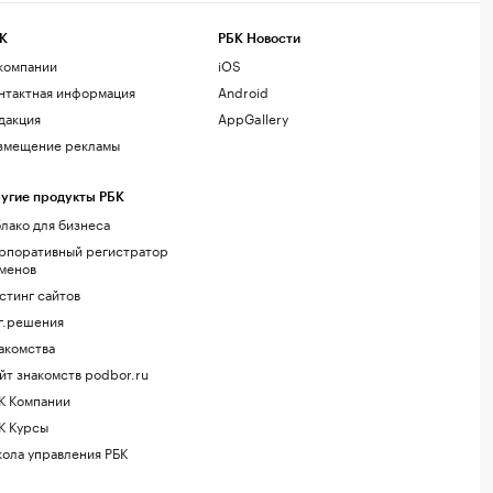
К
РБК Новости
компании
iOS
нтактная информация
Android
дакция
AppGallery
змещение рекламы
угие продукты РБК
лако для бизнеса
рпоративный регистратор
менов
стинг сайтов
г.решения
акомства
йт знакомств podbor.ru
К Компании
К Курсы
ола управления РБК