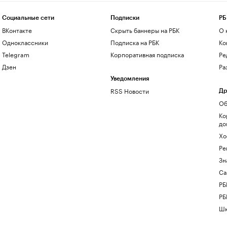
Социальные сети
Подписки
РБ
ВКонтакте
Скрыть баннеры на РБК
О 
Одноклассники
Подписка на РБК
Ко
Telegram
Корпоративная подписка
Ре
Дзен
Ра
Уведомления
RSS Новости
Др
Об
Ко
до
Хо
Ре
Зн
Са
РБ
РБ
Шк