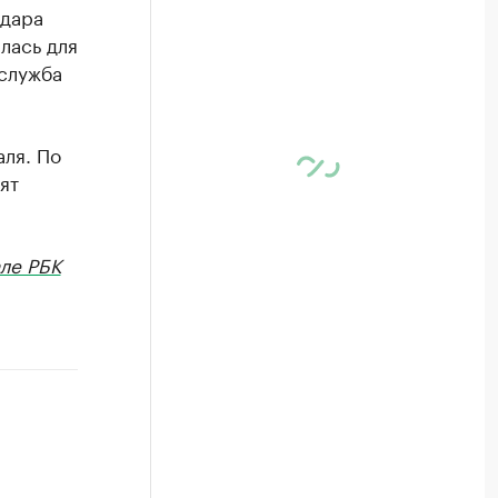
одара
лась для
служба
аля. По
ят
ле РБК