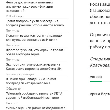
Четыре доступных и понятных
Росавиац
инструмента диверсификации
(Пашковск
накоплений
обеспече
РБК и Сбер
Трамп попросил уйти с заседания
агентства
Госдепа раньше, чтобы «вести войну»
Политика
Ограниче
Испания ввела контроль на границе
для путешественников из Италии
данным п
Политика
работу по
Bloomberg узнал, что Украине грозит
обвал экспорта зерна
Оператив
Политика
Краснода
Экспорт синтетических алмазов из
Китая резко вырос на фоне бума ИИ
Технологии и медиа
Авторы
В Чехии при нападении с ножом
пострадали четыре человека
Общество
Telegraph сообщил о выплатах УЕФА
Арина Верт
вероятной любовнице Инфантино
Спорт
Ученые оценили риски от созданных с