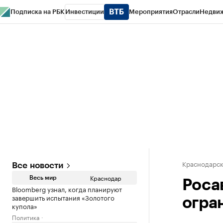
Подписка на РБК
Инвестиции
Мероприятия
Отрасли
Недви
РБК Курсы
РБК Life
Тренды
Визионеры
Национальные проекты
Горо
Газета
Спецпроекты СПб
Конференции СПб
Спецпроекты
Проверк
Краснодарск
Все новости
Краснодар
Весь мир
Роса
Bloomberg узнал, когда планируют
завершить испытания «Золотого
огра
купола»
Политика