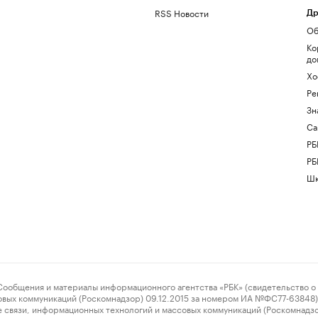
RSS Новости
Др
Об
Ко
до
Хо
Ре
Зн
Са
РБ
РБ
Шк
ения и материалы информационного агентства «РБК» (свидетельство о 
овых коммуникаций (Роскомнадзор) 09.12.2015 за номером ИА №ФС77-63848) 
 связи, информационных технологий и массовых коммуникаций (Роскомнадз