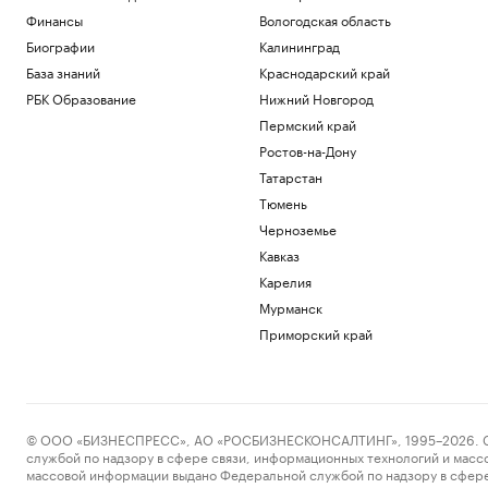
«Пакш-2»
Финансы
Вологодская область
Политика
Биографии
Калининград
Росфинмониторинг рассказал, как
помог выявить криптомошенников в
База знаний
Краснодарский край
Москве
РБК Образование
Нижний Новгород
Политика
Пермский край
Андреева проиграла 34-й ракетке мира
Ростов-на-Дону
в третьем круге турнира в Торонто
Татарстан
Спорт
РПЦ ответила на призыв уйти из
Тюмень
Африки
Черноземье
Политика
Кавказ
Минпромторг сообщил об изучении
Карелия
властями идей по поддержке селлеров
WB
Мурманск
Бизнес
Приморский край
Загрузить еще
© ООО «БИЗНЕСПРЕСС», АО «РОСБИЗНЕСКОНСАЛТИНГ», 1995–2026. Сообщ
службой по надзору в сфере связи, информационных технологий и масс
массовой информации выдано Федеральной службой по надзору в сфере