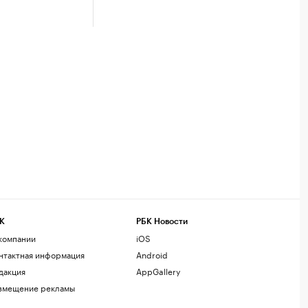
К
РБК Новости
компании
iOS
нтактная информация
Android
дакция
AppGallery
змещение рекламы