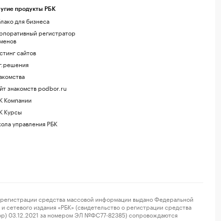
угие продукты РБК
лако для бизнеса
рпоративный регистратор
менов
стинг сайтов
г.решения
акомства
йт знакомств podbor.ru
К Компании
К Курсы
ола управления РБК
регистрации средства массовой информации выдано Федеральной
и сетевого издания «РБК» (свидетельство о регистрации средства
ор) 03.12.2021 за номером ЭЛ №ФС77-82385) сопровождаются