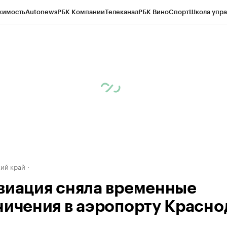
жимость
Autonews
РБК Компании
Телеканал
РБК Вино
Спорт
Школа упра
д
Стиль
Крипто
РБК Бизнес-среда
Дискуссионный клуб
Исследования
К
а контрагентов
Политика
Экономика
Бизнес
Технологии и медиа
Фина
ий край
виация сняла временные
ничения в аэропорту Красно