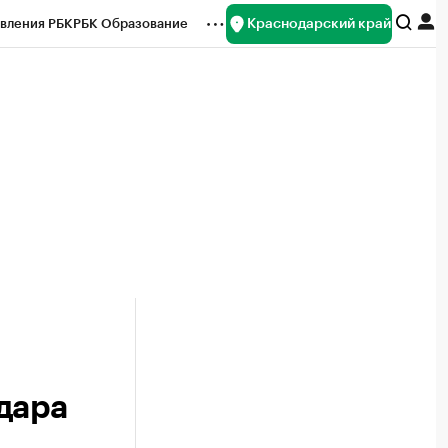
Краснодарский край
вления РБК
РБК Образование
редитные рейтинги
Франшизы
нсы
Рынок наличной валюты
дара