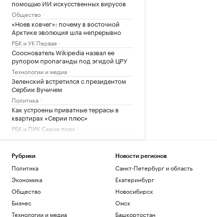
помощью ИИ искусственных вирусов
Общество
«Ноев ковчег»: почему в восточной
Арктике эволюция шла непрерывно
РБК и УК Первая
Сооснователь Wikipedia назвал ее
рупором пропаганды под эгидой ЦРУ
Технологии и медиа
Зеленский встретился с президентом
Сербии Вучичем
Политика
Как устроены приватные террасы в
квартирах «Серии плюс»
РБК и ПИК Серия плюс
Экс-президент Финляндии усомнился в
сценарии нападения России на НАТО
Политика
Рубрики
Новости регионов
Глава «Эксмо» назвал книгу, которая
Политика
Санкт-Петербург и область
поможет стать «лучшей версией себя»
Экономика
Екатеринбург
РАДИО
Общество
Новосибирск
Общество
Бизнес
Омск
Мадьяр ответил на вопрос, останется
ли «Росатом» подрядчиком на
Технологии и медиа
Башкортостан