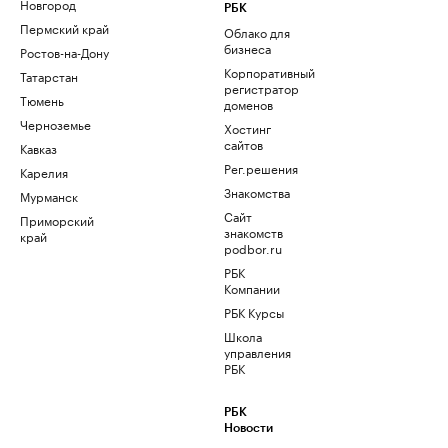
Новгород
РБК
Пермский край
Облако для
бизнеса
Ростов-на-Дону
Корпоративный
Татарстан
регистратор
Тюмень
доменов
Черноземье
Хостинг
сайтов
Кавказ
Рег.решения
Карелия
Знакомства
Мурманск
Сайт
Приморский
знакомств
край
podbor.ru
РБК
Компании
РБК Курсы
Школа
управления
РБК
РБК
Новости