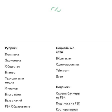
Рубрики
Социальные
сети
Политика
ВКонтакте
Экономика
Одноклассники
Общество
Telegram
Бизнес
Дзен
Технологии и
медиа
Финансы
Подписки
Скрыть баннеры
Биографии
на РБК
База знаний
Подписка на РБК
РБК Образование
Корпоративная