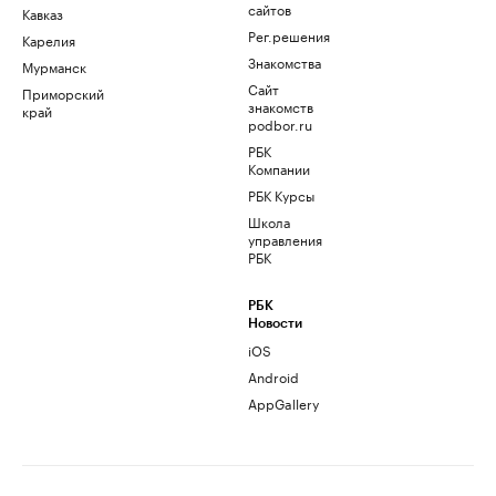
сайтов
Кавказ
Рег.решения
Карелия
Знакомства
Мурманск
Сайт
Приморский
знакомств
край
podbor.ru
РБК
Компании
РБК Курсы
Школа
управления
РБК
РБК
Новости
iOS
Android
AppGallery