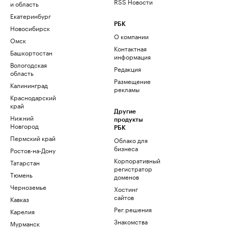
RSS Новости
и область
Екатеринбург
РБК
Новосибирск
О компании
Омск
Контактная
Башкортостан
информация
Вологодская
Редакция
область
Размещение
Калининград
рекламы
Краснодарский
край
Другие
Нижний
продукты
Новгород
РБК
Пермский край
Облако для
бизнеса
Ростов-на-Дону
Корпоративный
Татарстан
регистратор
Тюмень
доменов
Черноземье
Хостинг
сайтов
Кавказ
Рег.решения
Карелия
Знакомства
Мурманск