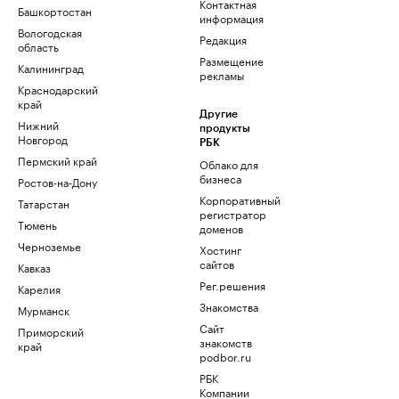
Контактная
Башкортостан
информация
Вологодская
Редакция
область
Размещение
Калининград
рекламы
Краснодарский
край
Другие
Нижний
продукты
Новгород
РБК
Пермский край
Облако для
бизнеса
Ростов-на-Дону
Корпоративный
Татарстан
регистратор
Тюмень
доменов
Черноземье
Хостинг
сайтов
Кавказ
Рег.решения
Карелия
Знакомства
Мурманск
Сайт
Приморский
знакомств
край
podbor.ru
РБК
Компании