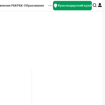
Краснодарский край
вления РБК
РБК Образование
редитные рейтинги
Франшизы
нсы
Рынок наличной валюты