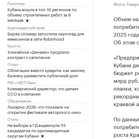
Политика
Фото: freep
Кубань вошла в топ-10 регионов по
объему строительных работ за 6
Объем на
месяцев
потребите
Краснодарский край
2025 года
Биржа Uniswap запустила лаунчпад для
мемкоинов в сети Robinhood
Об этом 
Крипто
Хоккейное «Динамо» продлило
«Предприя
контракт с капитаном
Кубани д
Спорт
Облигации вместо кредита: как малому
бюджет ре
бизнесу разместить публичный долг
млрд руб.
РБК и МСП Банк
планки, к
Коммерческий директор: что делает
CCO в компании
рекордные
Образование
краевой 
Локарно-2026: что показали на
открытии фестиваля авторского кино
По данным
Стиль
На выборы в ГД выдвинули 55
потребит
кандидатов по одномандатным
роста Кра
округам Кубани