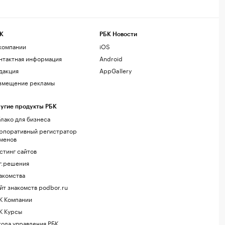
К
РБК Новости
компании
iOS
нтактная информация
Android
дакция
AppGallery
змещение рекламы
угие продукты РБК
лако для бизнеса
рпоративный регистратор
менов
стинг сайтов
г.решения
акомства
йт знакомств podbor.ru
К Компании
К Курсы
ола управления РБК