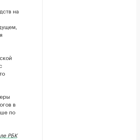
дств на
дущем,
я
ьской
с
то
феры
огов в
ьше по
ле РБК