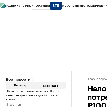
Подписка на РБК
Инвестиции
Мероприятия
Отрасли
Недви
РБК Курсы
РБК Life
Тренды
Визионеры
Национальные проекты
Горо
Газета
Спецпроекты СПб
Конференции СПб
Спецпроекты
Проверк
Краснодарск
Все новости
Краснодар
Весь мир
Нало
ЦБ введет минимальный free-float в
качестве требования для листинга
потр
акций
Инвестиции
₽100