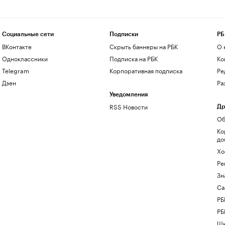
Социальные сети
Подписки
РБ
ВКонтакте
Скрыть баннеры на РБК
О 
Одноклассники
Подписка на РБК
Ко
Telegram
Корпоративная подписка
Ре
Дзен
Ра
Уведомления
RSS Новости
Др
Об
Ко
до
Хо
Ре
Зн
Са
РБ
РБ
Шк