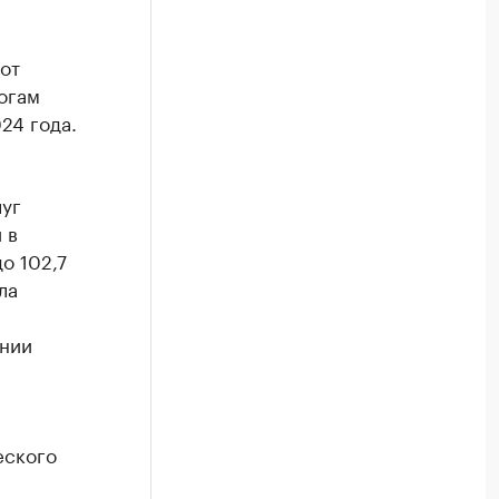
от
огам
24 года.
луг
 в
о 102,7
ла
ении
еского