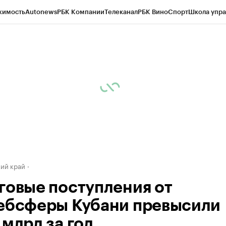
жимость
Autonews
РБК Компании
Телеканал
РБК Вино
Спорт
Школа упра
д
Стиль
Крипто
РБК Бизнес-среда
Дискуссионный клуб
Исследования
К
а контрагентов
Политика
Экономика
Бизнес
Технологии и медиа
Фина
ий край
говые поступления от
ебсферы Кубани превысили
 млрд за год