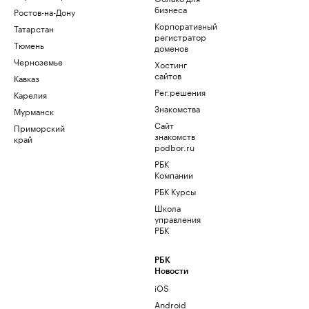
бизнеса
Ростов-на-Дону
Корпоративный
Татарстан
регистратор
Тюмень
доменов
Черноземье
Хостинг
сайтов
Кавказ
Рег.решения
Карелия
Знакомства
Мурманск
Сайт
Приморский
знакомств
край
podbor.ru
РБК
Компании
РБК Курсы
Школа
управления
РБК
РБК
Новости
iOS
Android