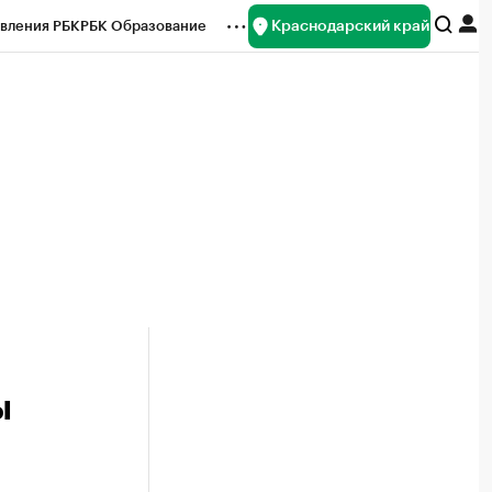
Краснодарский край
вления РБК
РБК Образование
редитные рейтинги
Франшизы
нсы
Рынок наличной валюты
ы