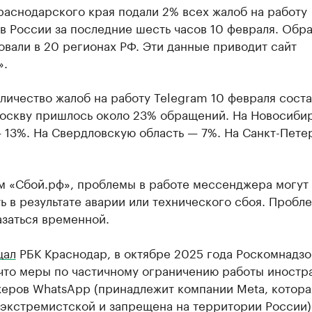
раснодарского края подали 2% всех жалоб на работу
в России за последние шесть часов 10 февраля. Обр
вали в 20 регионах РФ. Эти данные приводит сайт
».
ичество жалоб на работу Telegram 10 февраля соста
Москву пришлось около 23% обращений. На Новосиби
 13%. На Свердловскую область — 7%. На Санкт-Пете
м «Сбой.рф», проблемы в работе мессенджера могут
ь в результате аварии или технического сбоя. Пробл
азаться временной.
щал
РБК Краснодар, в октябре 2025 года Роскомнадзо
 что меры по частичному ограничению работы иностр
еров WhatsApp (принадлежит компании Meta, котора
 экстремистской и запрещена на территории России)