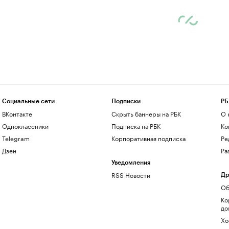
Социальные сети
Подписки
РБ
ВКонтакте
Скрыть баннеры на РБК
О 
Одноклассники
Подписка на РБК
Ко
Telegram
Корпоративная подписка
Ре
Дзен
Ра
Уведомления
RSS Новости
Др
Об
Ко
до
Хо