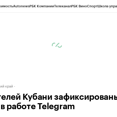
жимость
Autonews
РБК Компании
Телеканал
РБК Вино
Спорт
Школа упра
д
Стиль
Крипто
РБК Бизнес-среда
Дискуссионный клуб
Исследования
К
а контрагентов
Политика
Экономика
Бизнес
Технологии и медиа
Фина
ий край
телей Кубани зафиксирован
 в работе Telegram