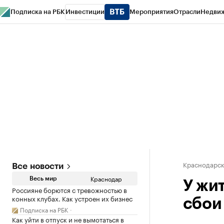
Подписка на РБК
Инвестиции
Мероприятия
Отрасли
Недви
РБК Курсы
РБК Life
Тренды
Визионеры
Национальные проекты
Горо
Газета
Спецпроекты СПб
Конференции СПб
Спецпроекты
Проверк
Краснодарск
Все новости
Краснодар
Весь мир
У жи
Россияне борются с тревожностью в
конных клубах. Как устроен их бизнес
сбои
Подписка на РБК
Как уйти в отпуск и не вымотаться в