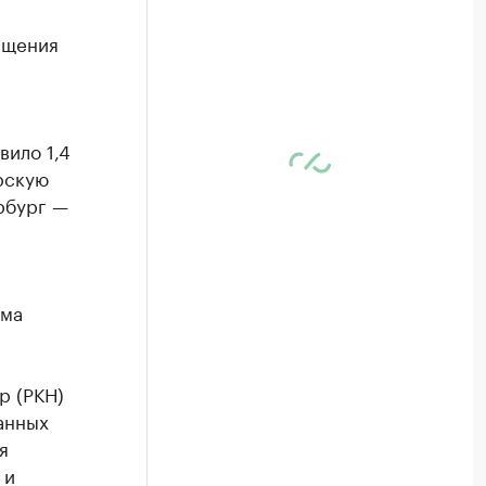
ащения
вило 1,4
рскую
рбург —
ема
р (РКН)
анных
я
 и