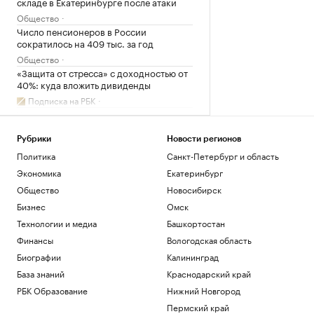
складе в Екатеринбурге после атаки
Общество
Число пенсионеров в России
сократилось на 409 тыс. за год
Общество
«Защита от стресса» с доходностью от
40%: куда вложить дивиденды
Подписка на РБК
Число патентов для иностранцев на
Кубани сократилось в 5 раз в 2026 г.
Рубрики
Новости регионов
Краснодарский край
Политика
Санкт-Петербург и область
Соглашение о партнерстве ЕАЭС и ОАЭ
вступит в силу 6 октября
Экономика
Екатеринбург
Политика
Общество
Новосибирск
Как Ходынка стала новым центром
Бизнес
Омск
притяжения
Технологии и медиа
Башкортостан
РБК и Stone
Финансы
Вологодская область
Загрузить еще
Биографии
Калининград
База знаний
Краснодарский край
РБК Образование
Нижний Новгород
Пермский край