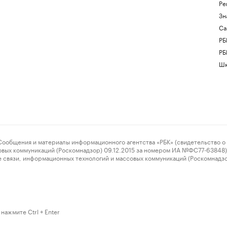
Ре
Зн
Са
РБ
РБ
Шк
ения и материалы информационного агентства «РБК» (свидетельство о 
овых коммуникаций (Роскомнадзор) 09.12.2015 за номером ИА №ФС77-63848) 
 связи, информационных технологий и массовых коммуникаций (Роскомнадз
нажмите Ctrl + Enter