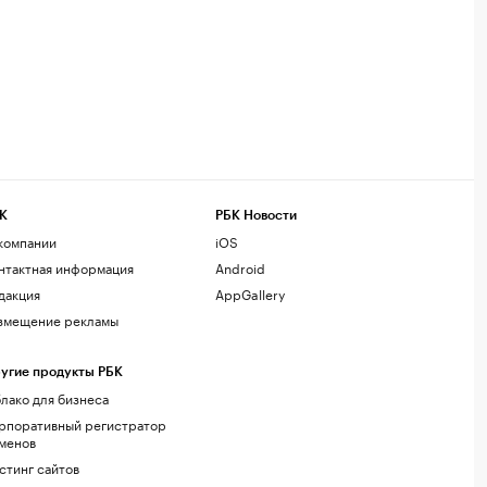
К
РБК Новости
компании
iOS
нтактная информация
Android
дакция
AppGallery
змещение рекламы
угие продукты РБК
лако для бизнеса
рпоративный регистратор
менов
стинг сайтов