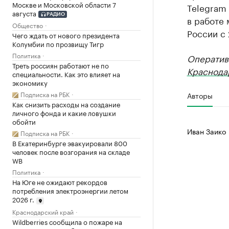
Москве и Московской области 7
Telegram
августа
РАДИО
в работе
Общество
России с 
Чего ждать от нового президента
Колумбии по прозвищу Тигр
Политика
Оператив
Треть россиян работают не по
Краснода
специальности. Как это влияет на
экономику
Подписка на РБК
Авторы
Как снизить расходы на создание
личного фонда и какие ловушки
обойти
Иван Заико
Подписка на РБК
В Екатеринбурге эвакуировали 800
человек после возгорания на складе
WB
Политика
На Юге не ожидают рекордов
потребления электроэнергии летом
2026 г.
Краснодарский край
Wildberries сообщила о пожаре на