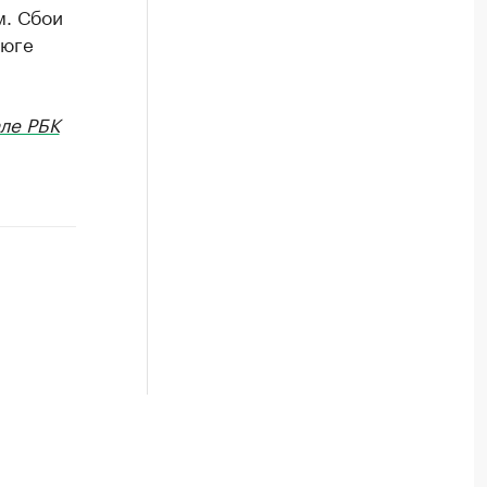
м. Сбои
 юге
ле РБК