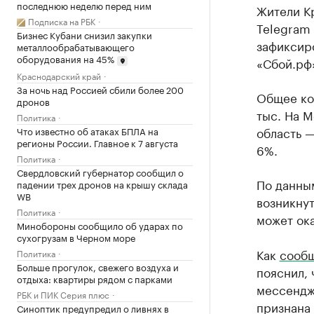
последнюю неделю перед ним
Жители К
Подписка на РБК
Telegram 
Бизнес Кубани снизил закупки
зафиксиро
металлообрабатывающего
оборудования на 45%
«Сбой.рф
Краснодарский край
За ночь над Россией сбили более 200
Общее кол
дронов
тыс. На 
Политика
область —
Что известно об атаках БПЛА на
регионы России. Главное к 7 августа
6%.
Политика
Свердловский губернатор сообщил о
По данны
падении трех дронов на крышу склада
WB
возникнут
Политика
может ок
Минобороны сообщило об ударах по
сухогрузам в Черном море
Как
сооб
Политика
Больше прогулок, свежего воздуха и
пояснил,
отдыха: квартиры рядом с парками
мессендж
РБК и ПИК Серия плюс
признана
Синоптик предупредил о ливнях в