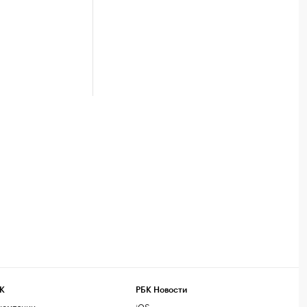
К
РБК Новости
компании
iOS