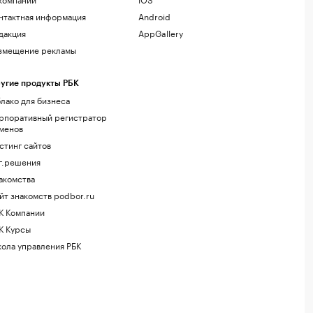
нтактная информация
Android
дакция
AppGallery
змещение рекламы
угие продукты РБК
лако для бизнеса
рпоративный регистратор
менов
стинг сайтов
г.решения
акомства
йт знакомств podbor.ru
К Компании
К Курсы
ола управления РБК