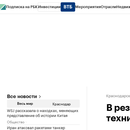
Подписка на РБК
Инвестиции
Мероприятия
Отрасли
Недви
РБК Курсы
РБК Life
Тренды
Визионеры
Национальные проекты
Горо
Газета
Спецпроекты СПб
Конференции СПб
Спецпроекты
Проверк
Краснодарск
Все новости
Краснодар
Весь мир
В ре
WSJ рассказала о находках, меняющих
представление об истории Китая
техн
Общество
Иран атаковал ракетами танкер