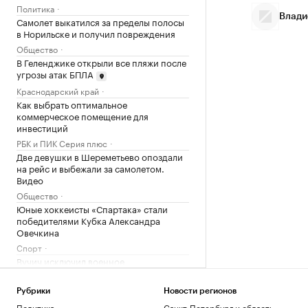
Политика
Влади
Самолет выкатился за пределы полосы
в Норильске и получил повреждения
Общество
В Геленджике открыли все пляжи после
угрозы атак БПЛА
Краснодарский край
Как выбрать оптимальное
коммерческое помещение для
инвестиций
РБК и ПИК Серия плюс
Две девушки в Шереметьево опоздали
на рейс и выбежали за самолетом.
Видео
Общество
Юные хоккеисты «Спартака» стали
победителями Кубка Александра
Овечкина
Спорт
Вучич исключил военное
сотрудничество с Украиной
Политика
Рубрики
Новости регионов
Что известно об атаках БПЛА на
Политика
Санкт-Петербург и область