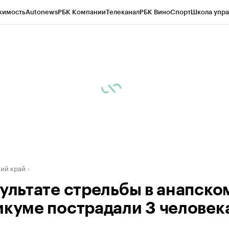
жимость
Autonews
РБК Компании
Телеканал
РБК Вино
Спорт
Школа упра
д
Стиль
Крипто
РБК Бизнес-среда
Дискуссионный клуб
Исследования
К
а контрагентов
Политика
Экономика
Бизнес
Технологии и медиа
Фина
ий край
зультате стрельбы в анапско
икуме пострадали 3 человек