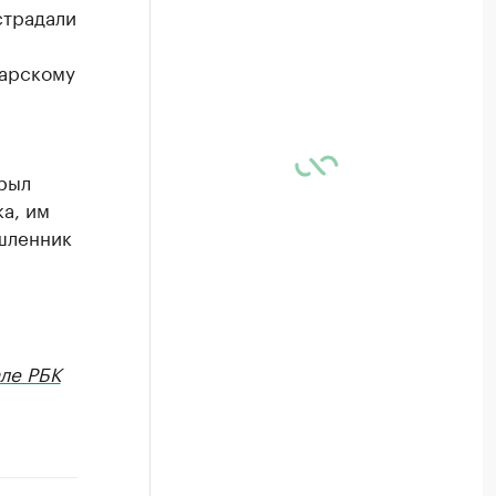
страдали
дарскому
крыл
а, им
шленник
ле РБК