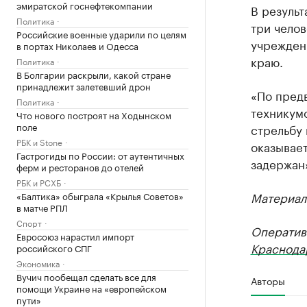
эмиратской госнефтекомпании
В результ
Политика
три чело
Российские военные ударили по целям
учрежден
в портах Николаев и Одесса
краю.
Политика
В Болгарии раскрыли, какой стране
принадлежит залетевший дрон
«По пред
Политика
техникумо
Что нового построят на Ходынском
поле
стрельбу 
РБК и Stone
оказывае
Гастрогиды по России: от аутентичных
задержан»
ферм и ресторанов до отелей
РБК и РСХБ
Материал
«Балтика» обыграла «Крылья Советов»
в матче РПЛ
Спорт
Оператив
Евросоюз нарастил импорт
Краснода
российского СПГ
Экономика
Вучич пообещал сделать все для
Авторы
помощи Украине на «европейском
пути»