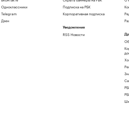
Одноклассники
Подписка на РБК
Ко
Telegram
Корпоративная подписка
Ре
Дзен
Ра
Уведомления
RSS Новости
Др
Об
Ко
до
Хо
Ре
Зн
Са
РБ
РБ
Шк