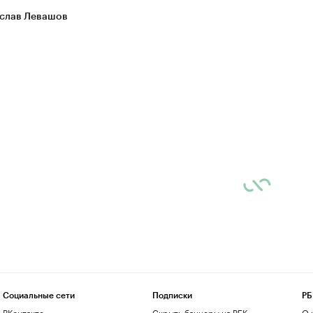
слав Левашов
Социальные сети
Подписки
РБ
ВКонтакте
Скрыть баннеры на РБК
О 