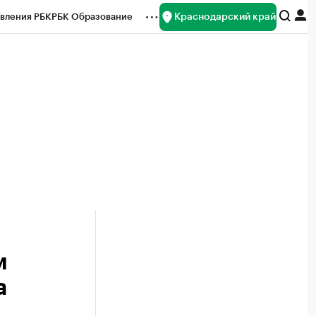
Краснодарский край
вления РБК
РБК Образование
редитные рейтинги
Франшизы
нсы
Рынок наличной валюты
м
а