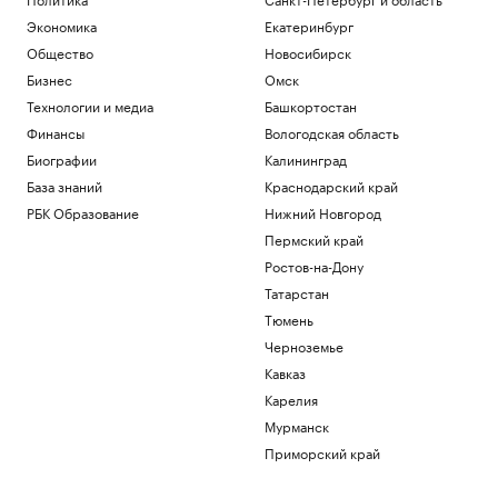
регионы России. Главное к 8 августа
Экономика
Екатеринбург
Политика
Общество
Новосибирск
С начала суток ПВО сбила почти 20
дронов, летевших на Москву
Бизнес
Омск
Политика
Технологии и медиа
Башкортостан
Зеленский сообщил о договоренности
Финансы
Вологодская область
с США по ракетам Patriot
Биографии
Калининград
Политика
Умер первый тренер шестикратного
База знаний
Краснодарский край
олимпийского чемпиона гимнаста
РБК Образование
Нижний Новгород
Щербо
Пермский край
Спорт
Ростов-на-Дону
История биржевой торговли в России
Татарстан
РБК и Петербургская Биржа
Тюмень
Загрузить еще
Черноземье
Кавказ
Карелия
Мурманск
Приморский край