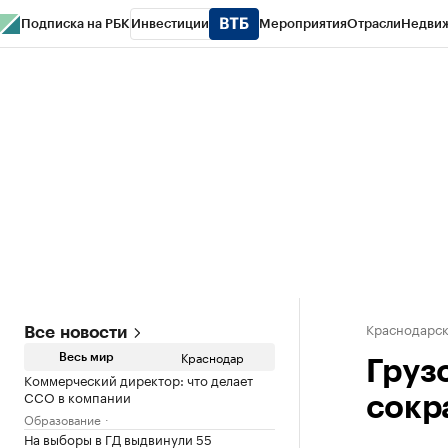
Подписка на РБК
Инвестиции
Мероприятия
Отрасли
Недви
РБК Курсы
РБК Life
Тренды
Визионеры
Национальные проекты
Горо
Газета
Спецпроекты СПб
Конференции СПб
Спецпроекты
Проверк
Краснодарск
Все новости
Краснодар
Весь мир
Груз
Коммерческий директор: что делает
CCO в компании
сокра
Образование
На выборы в ГД выдвинули 55