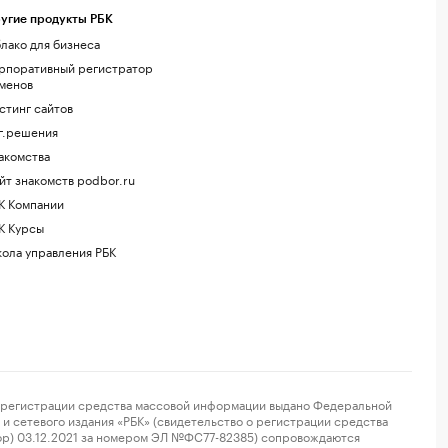
угие продукты РБК
лако для бизнеса
рпоративный регистратор
менов
стинг сайтов
г.решения
акомства
йт знакомств podbor.ru
К Компании
К Курсы
ола управления РБК
регистрации средства массовой информации выдано Федеральной
и сетевого издания «РБК» (свидетельство о регистрации средства
ор) 03.12.2021 за номером ЭЛ №ФС77-82385) сопровождаются