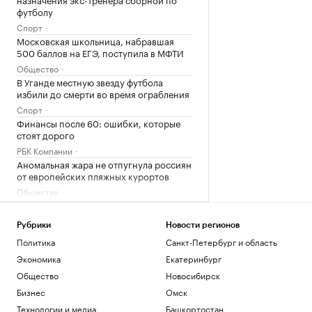
футболу
Спорт
Московская школьница, набравшая
500 баллов на ЕГЭ, поступила в МФТИ
Общество
В Уганде местную звезду футбола
избили до смерти во время ограбления
Спорт
Финансы после 60: ошибки, которые
стоят дорого
РБК Компании
Аномальная жара не отпугнула россиян
от европейских пляжных курортов
Общество
В Литве заявили о риске «операций под
ложным флагом» против стран Балтии
Рубрики
Новости регионов
Политика
Политика
Санкт-Петербург и область
Загрузить еще
Экономика
Екатеринбург
Общество
Новосибирск
Бизнес
Омск
Технологии и медиа
Башкортостан