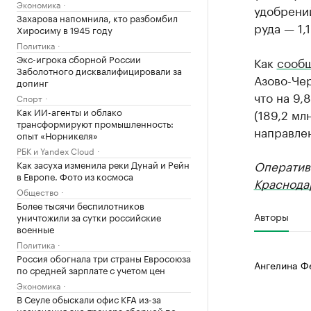
Экономика
удобрений
Захарова напомнила, кто разбомбил
руда — 1,1
Хиросиму в 1945 году
Политика
Экс-игрока сборной России
Как
сооб
Заболотного дисквалифицировали за
Азово-Чер
допинг
что на 9
Спорт
Как ИИ-агенты и облако
(189,2 мл
трансформируют промышленность:
направлен
опыт «Норникеля»
РБК и Yandex Cloud
Оператив
Как засуха изменила реки Дунай и Рейн
в Европе. Фото из космоса
Краснода
Общество
Более тысячи беспилотников
Авторы
уничтожили за сутки российские
военные
Политика
Россия обогнала три страны Евросоюза
Ангелина Ф
по средней зарплате с учетом цен
Экономика
В Сеуле обыскали офис KFA из-за
назначения экс-тренера сборной по