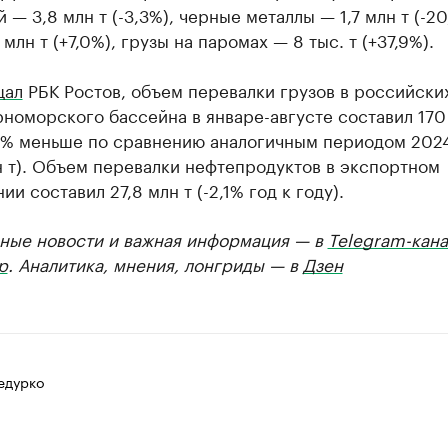
 — 3,8 млн т (-3,3%), черные металлы — 1,7 млн т (-20
 млн т (+7,0%), грузы на паромах — 8 тыс. т (+37,9%).
щал
РБК Ростов, объем перевалки грузов в российски
номорского бассейна в январе-августе составил 170 
,8% меньше по сравнению аналогичным периодом 2024
н т). Объем перевалки нефтепродуктов в экспортном
ии составил 27,8 млн т (-2,1% год к году).
ные новости и важная информация — в
Telegram-кана
р
. Аналитика, мнения, лонгриды — в
Дзен
едурко