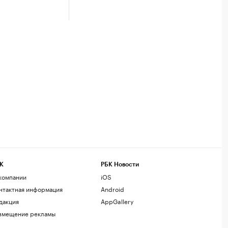
К
РБК Новости
компании
iOS
нтактная информация
Android
дакция
AppGallery
змещение рекламы