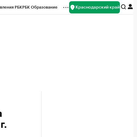
Краснодарский край
вления РБК
РБК Образование
редитные рейтинги
Франшизы
нсы
Рынок наличной валюты
а
г.