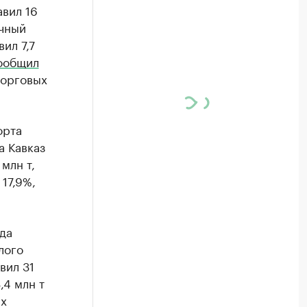
вил 16
ичный
ил 7,7
ообщил
торговых
орта
а Кавказ
 млн т,
 17,9%,
да
лого
вил 31
3,4 млн т
ых