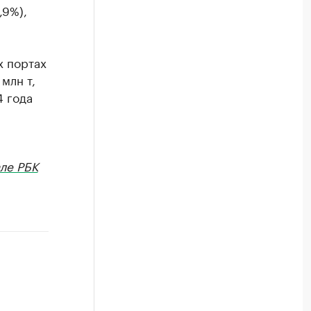
,9%),
х портах
млн т,
 года
ле РБК