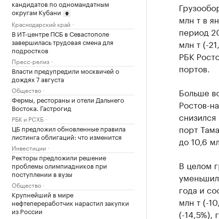
кандидатов по одномандатным
Грузообор
округам Кубани
млн т в я
Краснодарский край
период 20
В ИТ-центре ПСБ в Севастополе
завершилась трудовая смена для
млн т (-2
подростков
РБК Рост
Пресс-релиз
портов.
Власти предупредили москвичей о
дождях 7 августа
Общество
Больше в
Фермы, рестораны и отели Дальнего
Ростов-на
Востока. Гастрогид
снизился 
РБК и РСХБ
порт Тама
ЦБ предложил обновленные правила
листинга облигаций: что изменится
до 10,6 мл
Инвестиции
Ректоры предложили решение
В целом г
проблемы олимпиадников при
поступлении в вузы
уменьшил
Общество
года и со
Крупнейший в мире
млн т (-10
нефтепереработчик нарастил закупки
из России
(-14,5%),