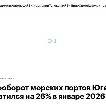
жимость
Autonews
РБК Компании
Телеканал
РБК Вино
Спорт
Школа упра
д
Стиль
Крипто
РБК Бизнес-среда
Дискуссионный клуб
Исследования
К
а контрагентов
Политика
Экономика
Бизнес
Технологии и медиа
Фина
ий край
ооборот морских портов Юг
тился на 26% в январе 2026 