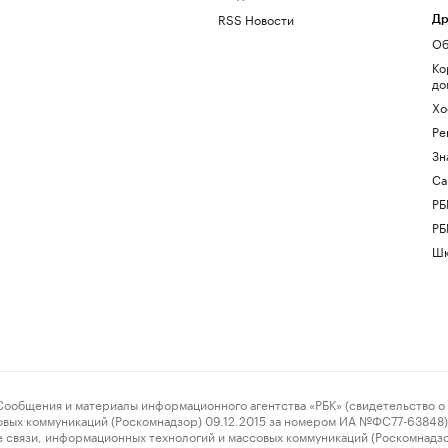
RSS Новости
Др
Об
Ко
до
Хо
Ре
Зн
Са
РБ
РБ
Шк
ения и материалы информационного агентства «РБК» (свидетельство о 
овых коммуникаций (Роскомнадзор) 09.12.2015 за номером ИА №ФС77-63848) 
 связи, информационных технологий и массовых коммуникаций (Роскомнадз