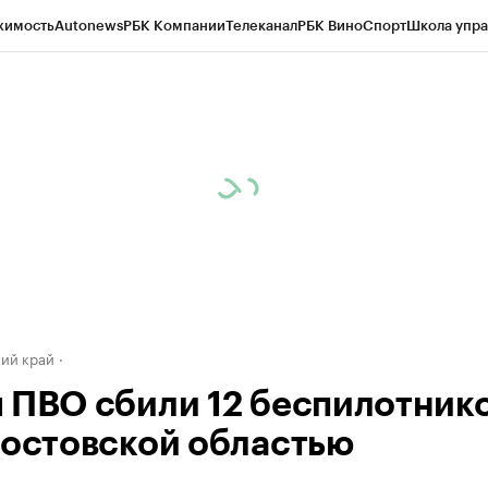
жимость
Autonews
РБК Компании
Телеканал
РБК Вино
Спорт
Школа упра
д
Стиль
Крипто
РБК Бизнес-среда
Дискуссионный клуб
Исследования
К
а контрагентов
Политика
Экономика
Бизнес
Технологии и медиа
Фина
ий край
 ПВО сбили 12 беспилотник
Ростовской областью