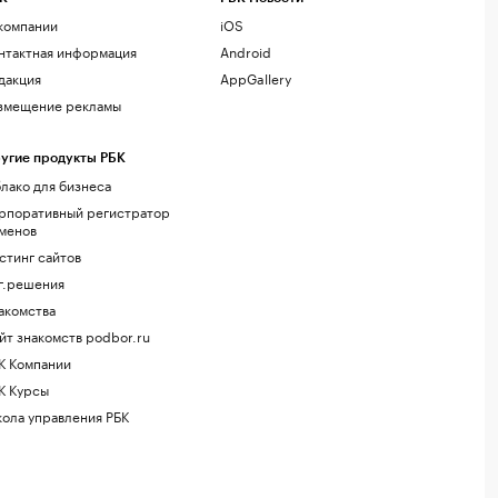
компании
iOS
нтактная информация
Android
дакция
AppGallery
змещение рекламы
угие продукты РБК
лако для бизнеса
рпоративный регистратор
менов
стинг сайтов
г.решения
акомства
йт знакомств podbor.ru
К Компании
К Курсы
ола управления РБК