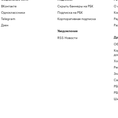
ВКонтакте
Скрыть баннеры на РБК
О 
Одноклассники
Подписка на РБК
Ко
Telegram
Корпоративная подписка
Ре
Дзен
Ра
Уведомления
RSS Новости
Др
Об
Ко
до
Хо
Ре
Зн
Са
РБ
РБ
Шк