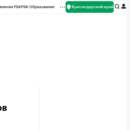
Краснодарский край
вления РБК
РБК Образование
редитные рейтинги
Франшизы
нсы
Рынок наличной валюты
ов