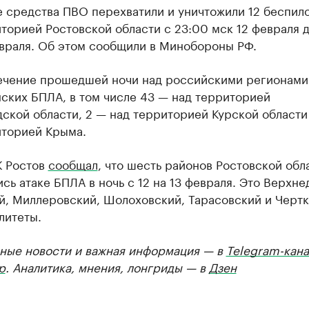
 средства ПВО перехватили и уничтожили 12 беспил
торией Ростовской области с 23:00 мск 12 февраля д
евраля. Об этом сообщили в Минобороны РФ.
течение прошедшей ночи над российскими регионами
ских БПЛА, в том числе 43 — над территорией
ской области, 2 — над территорией Курской области 
иторией Крыма.
К Ростов
сообщал
, что шесть районов Ростовской обл
сь атаке БПЛА в ночь с 12 на 13 февраля. Это Верхне
й, Миллеровский, Шолоховский, Тарасовский и Черт
литеты.
ные новости и важная информация — в
Telegram-кана
р
. Аналитика, мнения, лонгриды — в
Дзен