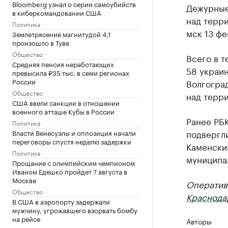
Bloomberg узнал о серии самоубийств
Дежурные
в киберкомандовании США
над терри
Политика
мск 13 ф
Землетрясение магнитудой 4,1
произошло в Туве
Общество
Всего в 
Средняя пенсия неработающих
58 украин
превысила ₽35 тыс. в семи регионах
России
Волгоград
Общество
над терр
США ввели санкции в отношении
военного атташе Кубы в России
Ранее РБ
Политика
подвергли
Власти Венесуэлы и оппозиция начали
переговоры спустя неделю задержки
Каменски
Политика
муниципа
Прощание с олимпийским чемпионом
Иваном Едешко пройдет 7 августа в
Москве
Оператив
Общество
Краснода
В США в аэропорту задержали
мужчину, угрожавшего взорвать бомбу
на рейсе
Авторы