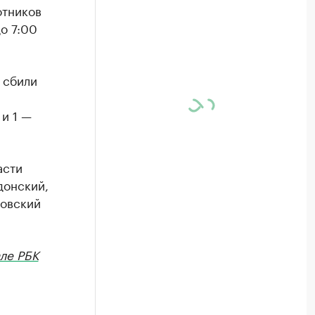
отников
о 7:00
 сбили
и 1 —
асти
донский,
ковский
ле РБК