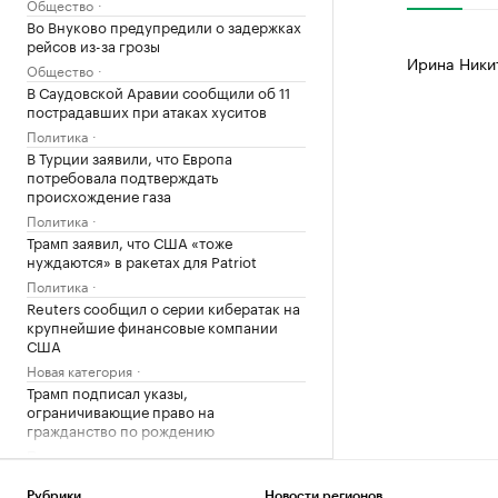
Общество
Во Внуково предупредили о задержках
рейсов из-за грозы
Ирина Ники
Общество
В Саудовской Аравии сообщили об 11
пострадавших при атаках хуситов
Политика
В Турции заявили, что Европа
потребовала подтверждать
происхождение газа
Политика
Трамп заявил, что США «тоже
нуждаются» в ракетах для Patriot
Политика
Reuters сообщил о серии кибератак на
крупнейшие финансовые компании
США
Новая категория
Трамп подписал указы,
ограничивающие право на
гражданство по рождению
Политика
В Пензенской области ввели план
«Ковер»
Рубрики
Новости регионов