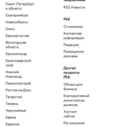
Уведомления
Санкт-Петербург
RSS Новости
и область
Екатеринбург
РБК
Новосибирск
О компании
Омск
Контактная
Башкортостан
информация
Вологодская
Редакция
область
Размещение
Калининград
рекламы
Краснодарский
край
Другие
Нижний
продукты
Новгород
РБК
Пермский край
Облако для
бизнеса
Ростов-на-Дону
Корпоративный
Татарстан
регистратор
Тюмень
доменов
Черноземье
Хостинг
сайтов
Кавказ
Рег.решения
Карелия