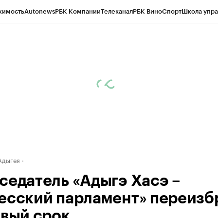
жимость
Autonews
РБК Компании
Телеканал
РБК Вино
Спорт
Школа упра
д
Стиль
Крипто
РБК Бизнес-среда
Дискуссионный клуб
Исследования
К
а контрагентов
Политика
Экономика
Бизнес
Технологии и медиа
Фина
Адыгея
седатель «Адыгэ Хасэ –
есский парламент» переизб
овый срок