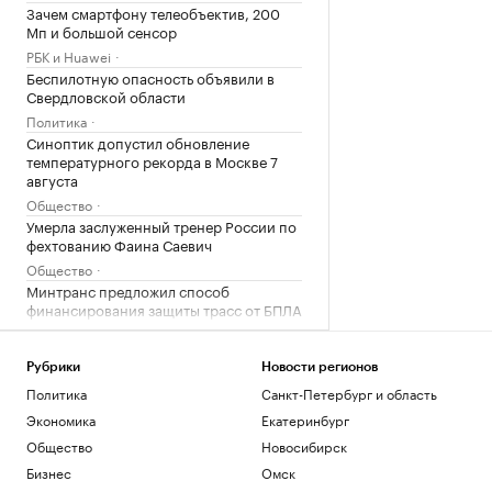
Зачем смартфону телеобъектив, 200
Мп и большой сенсор
РБК и Huawei
Беспилотную опасность объявили в
Свердловской области
Политика
Синоптик допустил обновление
температурного рекорда в Москве 7
августа
Общество
Умерла заслуженный тренер России по
фехтованию Фаина Саевич
Общество
Минтранс предложил способ
финансирования защиты трасс от БПЛА
Политика
Рубрики
Новости регионов
Загрузить еще
Политика
Санкт-Петербург и область
Экономика
Екатеринбург
Общество
Новосибирск
Бизнес
Омск