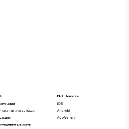
К
РБК Новости
компании
iOS
нтактная информация
Android
дакция
AppGallery
змещение рекламы