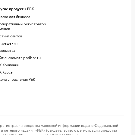
угие продукты РБК
лако для бизнеса
рпоративный регистратор
менов
стинг сайтов
г.решения
акомства
йт знакомств podbor.ru
К Компании
К Курсы
ола управления РБК
регистрации средства массовой информации выдано Федеральной
и сетевого издания «РБК» (свидетельство о регистрации средства
ор) 03.12.2021 за номером ЭЛ №ФС77-82385) сопровождаются