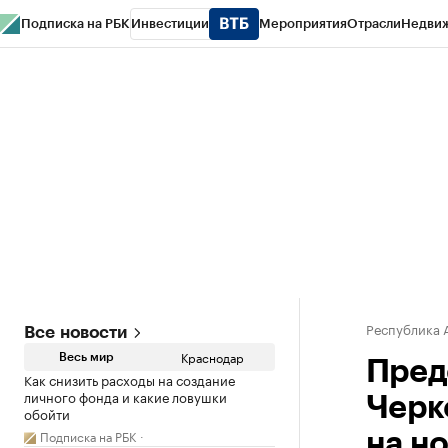
Подписка на РБК
Инвестиции
Мероприятия
Отрасли
Недви
РБК Курсы
РБК Life
Тренды
Визионеры
Национальные проекты
Горо
Газета
Спецпроекты СПб
Конференции СПб
Спецпроекты
Проверк
Республика 
Все новости
Краснодар
Весь мир
Пред
Как снизить расходы на создание
личного фонда и какие ловушки
Черк
обойти
Подписка на РБК
на н