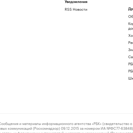
Уведомления
RSS Новости
Др
Об
Ко
до
Хо
Ре
Зн
Са
РБ
РБ
Шк
ения и материалы информационного агентства «РБК» (свидетельство о 
овых коммуникаций (Роскомнадзор) 09.12.2015 за номером ИА №ФС77-63848) 
 связи, информационных технологий и массовых коммуникаций (Роскомнадз