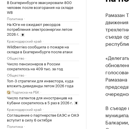
В Екатеринбурге эвакуировали 800
человек после возгорания на складе
WB
Рамазан 
Политика
движения
На Юге не ожидают рекордов
трехлетни
потребления электроэнергии летом
2026 г.
съезде о
Краснодарский край
республик
Wildberries сообщила о пожаре на
складе в Екатеринбурге после атаки
«Делегаты
Общество
Число пенсионеров в России
обновленн
сократилось на 409 тыс. за год
голосован
Общество
Рамазана 
Топ-3 стратегии для инвестора, куда
вложить дивиденды летом 2026 года
председа
Подписка на РБК
очередно
Число патентов для иностранцев на
Кубани сократилось в 5 раз в 2026 г.
В съезде 
Краснодарский край
муниципал
Соглашение о партнерстве ЕАЭС и ОАЭ
вступит в силу 6 октября
Балкарии
Политика