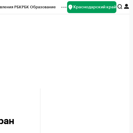
Краснодарский край
вления РБК
РБК Образование
редитные рейтинги
Франшизы
нсы
Рынок наличной валюты
ран