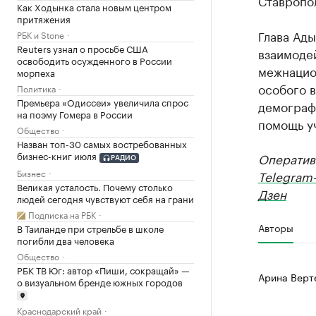
Ставропол
Как Ходынка стала новым центром
притяжения
Глава Ады
РБК и Stone
Reuters узнал о просьбе США
взаимоде
освободить осужденного в России
межнацио
морпеха
особого в
Политика
Премьера «Одиссеи» увеличила спрос
демограф
на поэму Гомера в России
помощь у
Общество
Назван топ-30 самых востребованных
бизнес-книг июля
Оператив
РАДИО
Бизнес
Telegram
Великая усталость. Почему столько
Дзен
людей сегодня чувствуют себя на грани
Подписка на РБК
Авторы
В Таиланде при стрельбе в школе
погибли два человека
Общество
РБК ТВ Юг: автор «Пиши, сокращай» —
Арина Верт
о визуальном бренде южных городов
Краснодарский край