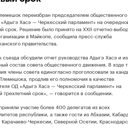
Тлемешок переизбран председателем общественного
 «Адыгэ Хасэ — Черкесский парламент» на очередно
й срок. Решение было принято на XXII отчетно-выбо
рганизации в Майкопе, сообщила пресс-служба
анского правительства.
 съезда обсудили отчет руководства Адыгэ Хасэ и и
ый состав совета общественного движения. В ходе 
ия члены совета единогласно проголосовали за канд
Тлемешока, продлив его полномочия в качестве
теля ОД «Адыгэ Хасэ — Черкесский парламент» на
й трехлетний срок», — говорится в сообщении.
приняли участие более 400 делегатов из всех
итетов республики, а также гости из Абхазии, Кабар
, Карачаево-Черкесии, Северной Осетии, Краснодарс