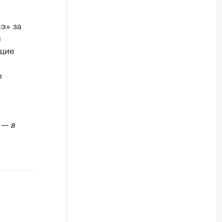
э» за
я
ющие
е
 — в