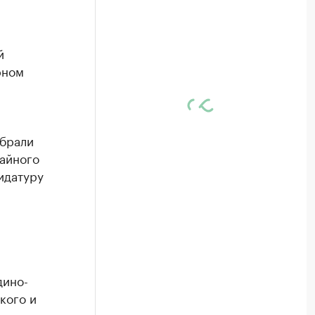
й
рном
збрали
тайного
идатуру
дино-
кого и