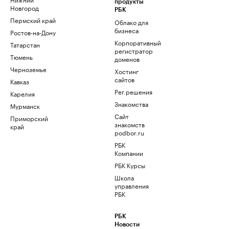
продукты
Новгород
РБК
Пермский край
Облако для
бизнеса
Ростов-на-Дону
Корпоративный
Татарстан
регистратор
Тюмень
доменов
Черноземье
Хостинг
сайтов
Кавказ
Рег.решения
Карелия
Знакомства
Мурманск
Сайт
Приморский
знакомств
край
podbor.ru
РБК
Компании
РБК Курсы
Школа
управления
РБК
РБК
Новости