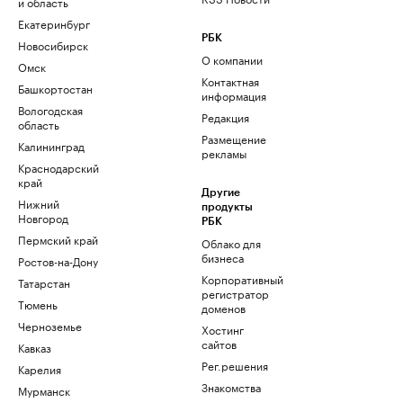
и область
Екатеринбург
РБК
Новосибирск
О компании
Омск
Контактная
Башкортостан
информация
Вологодская
Редакция
область
Размещение
Калининград
рекламы
Краснодарский
край
Другие
Нижний
продукты
Новгород
РБК
Пермский край
Облако для
бизнеса
Ростов-на-Дону
Корпоративный
Татарстан
регистратор
Тюмень
доменов
Черноземье
Хостинг
сайтов
Кавказ
Рег.решения
Карелия
Знакомства
Мурманск