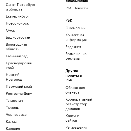
Уведомления
Санкт-Петербург
RSS Новости
и область
Екатеринбург
РБК
Новосибирск
О компании
Омск
Контактная
Башкортостан
информация
Вологодская
Редакция
область
Размещение
Калининград
рекламы
Краснодарский
край
Другие
Нижний
продукты
Новгород
РБК
Пермский край
Облако для
бизнеса
Ростов-на-Дону
Корпоративный
Татарстан
регистратор
Тюмень
доменов
Черноземье
Хостинг
сайтов
Кавказ
Рег.решения
Карелия