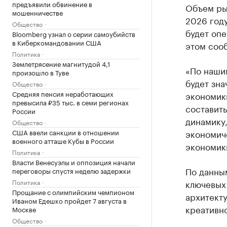
предъявили обвинение в
Объем ры
мошенничестве
2026 году
Общество
будет опе
Bloomberg узнал о серии самоубийств
в Киберкомандовании США
этом соо
Политика
Землетрясение магнитудой 4,1
«По нашим
произошло в Туве
будет зна
Общество
Средняя пенсия неработающих
экономики
превысила ₽35 тыс. в семи регионах
составить
России
динамику,
Общество
США ввели санкции в отношении
экономич
военного атташе Кубы в России
экономик
Политика
Власти Венесуэлы и оппозиция начали
По данным
переговоры спустя неделю задержки
Политика
ключевых 
Прощание с олимпийским чемпионом
архитект
Иваном Едешко пройдет 7 августа в
креативн
Москве
Общество