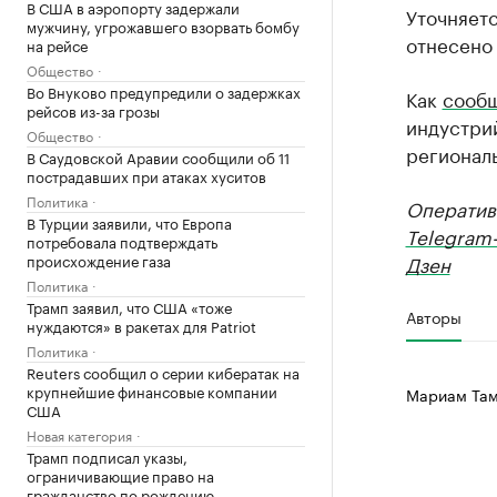
В США в аэропорту задержали
Уточняет
мужчину, угрожавшего взорвать бомбу
отнесено 
на рейсе
Общество
Во Внуково предупредили о задержках
Как
сооб
рейсов из-за грозы
индустрий
Общество
региональ
В Саудовской Аравии сообщили об 11
пострадавших при атаках хуситов
Политика
Оператив
В Турции заявили, что Европа
Telegram
потребовала подтверждать
происхождение газа
Дзен
Политика
Трамп заявил, что США «тоже
Авторы
нуждаются» в ракетах для Patriot
Политика
Reuters сообщил о серии кибератак на
крупнейшие финансовые компании
Мариам Там
США
Новая категория
Трамп подписал указы,
ограничивающие право на
гражданство по рождению