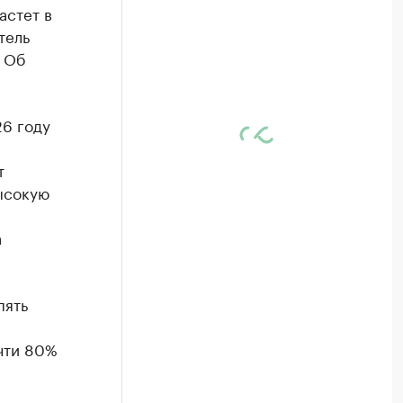
астет в
тель
. Об
26 году
т
высокую
а
пять
чти 80%