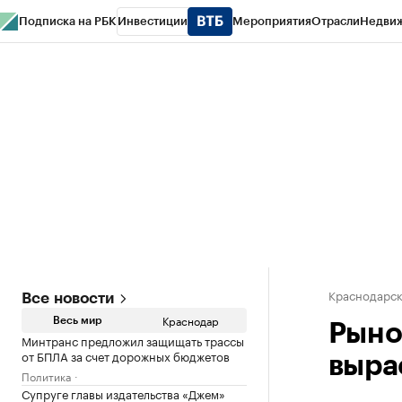
Подписка на РБК
Инвестиции
Мероприятия
Отрасли
Недви
РБК Курсы
РБК Life
Тренды
Визионеры
Национальные проекты
Горо
Газета
Спецпроекты СПб
Конференции СПб
Спецпроекты
Проверк
Краснодарск
Все новости
Краснодар
Весь мир
Рыно
Минтранс предложил защищать трассы
от БПЛА за счет дорожных бюджетов
вырас
Политика
Супруге главы издательства «Джем»