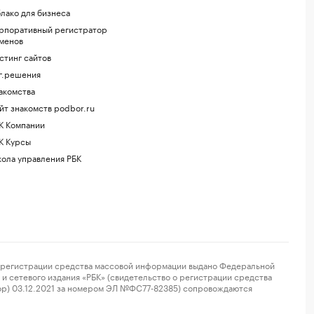
лако для бизнеса
рпоративный регистратор
менов
стинг сайтов
г.решения
акомства
йт знакомств podbor.ru
К Компании
К Курсы
ола управления РБК
регистрации средства массовой информации выдано Федеральной
и сетевого издания «РБК» (свидетельство о регистрации средства
ор) 03.12.2021 за номером ЭЛ №ФС77-82385) сопровождаются