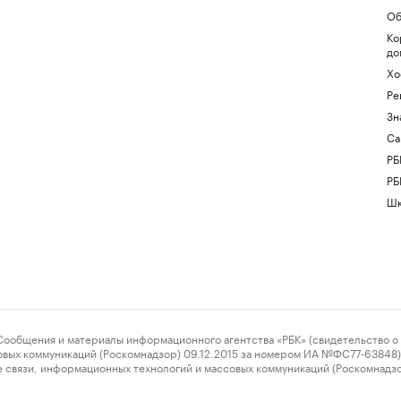
Об
Ко
до
Хо
Ре
Зн
Са
РБ
РБ
Шк
ения и материалы информационного агентства «РБК» (свидетельство о 
овых коммуникаций (Роскомнадзор) 09.12.2015 за номером ИА №ФС77-63848) 
 связи, информационных технологий и массовых коммуникаций (Роскомнадз