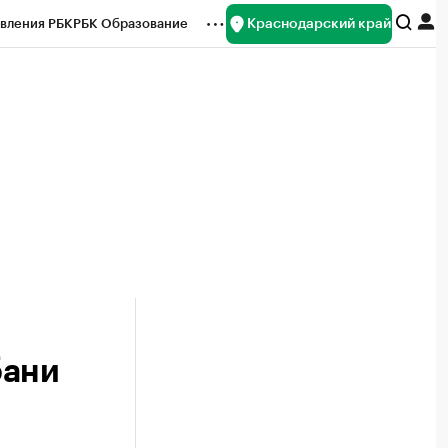
Краснодарский край
вления РБК
РБК Образование
редитные рейтинги
Франшизы
нсы
Рынок наличной валюты
бани