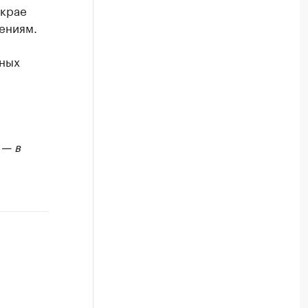
 крае
ениям.
вных
 — в