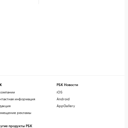
К
РБК Новости
компании
iOS
нтактная информация
Android
дакция
AppGallery
змещение рекламы
угие продукты РБК