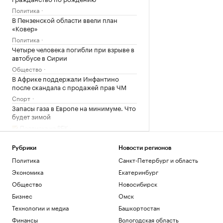
Политика
В Пензенской области ввели план
«Ковер»
Политика
Четыре человека погибли при взрыве в
автобусе в Сирии
Общество
В Африке поддержали Инфантино
после скандала с продажей прав ЧМ
Спорт
Запасы газа в Европе на минимуме. Что
будет зимой
Подписка на РБК
Экс-глава Mind Money признала вину
по «делу брокеров» о хищении ₽7 млрд
Рубрики
Новости регионов
Финансы
Политика
Санкт-Петербург и область
Экономика
Екатеринбург
Загрузить еще
Общество
Новосибирск
Бизнес
Омск
Технологии и медиа
Башкортостан
Финансы
Вологодская область