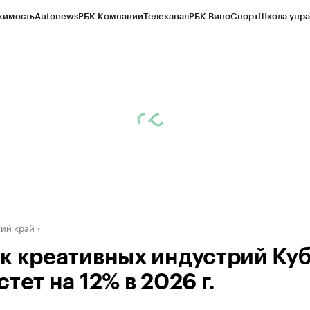
жимость
Autonews
РБК Компании
Телеканал
РБК Вино
Спорт
Школа упра
д
Стиль
Крипто
РБК Бизнес-среда
Дискуссионный клуб
Исследования
К
а контрагентов
Политика
Экономика
Бизнес
Технологии и медиа
Фина
ий край
к креативных индустрий Ку
тет на 12% в 2026 г.