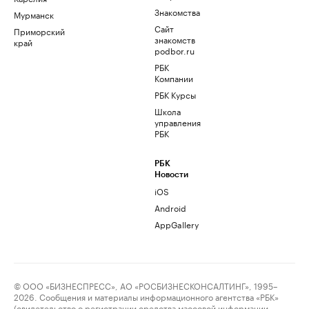
Знакомства
Мурманск
Сайт
Приморский
знакомств
край
podbor.ru
РБК
Компании
РБК Курсы
Школа
управления
РБК
РБК
Новости
iOS
Android
AppGallery
© ООО «БИЗНЕСПРЕСС», АО «РОСБИЗНЕСКОНСАЛТИНГ», 1995–
2026. Сообщения и материалы информационного агентства «РБК»
(свидетельство о регистрации средства массовой информации