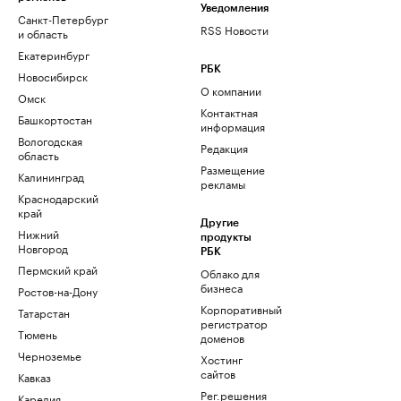
Уведомления
Санкт-Петербург
RSS Новости
и область
Екатеринбург
РБК
Новосибирск
О компании
Омск
Контактная
Башкортостан
информация
Вологодская
Редакция
область
Размещение
Калининград
рекламы
Краснодарский
край
Другие
Нижний
продукты
Новгород
РБК
Пермский край
Облако для
бизнеса
Ростов-на-Дону
Корпоративный
Татарстан
регистратор
Тюмень
доменов
Черноземье
Хостинг
сайтов
Кавказ
Рег.решения
Карелия