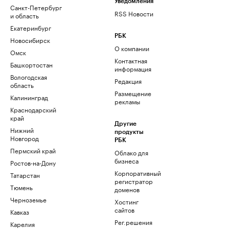
Уведомления
Санкт-Петербург
RSS Новости
и область
Екатеринбург
РБК
Новосибирск
О компании
Омск
Контактная
Башкортостан
информация
Вологодская
Редакция
область
Размещение
Калининград
рекламы
Краснодарский
край
Другие
Нижний
продукты
Новгород
РБК
Пермский край
Облако для
бизнеса
Ростов-на-Дону
Корпоративный
Татарстан
регистратор
Тюмень
доменов
Черноземье
Хостинг
сайтов
Кавказ
Рег.решения
Карелия