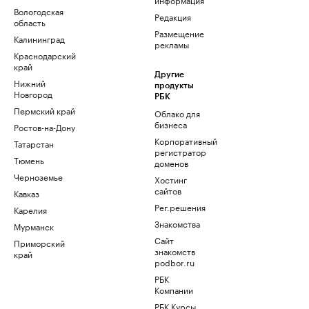
Вологодская
Редакция
область
Размещение
Калининград
рекламы
Краснодарский
край
Другие
Нижний
продукты
Новгород
РБК
Пермский край
Облако для
бизнеса
Ростов-на-Дону
Корпоративный
Татарстан
регистратор
Тюмень
доменов
Черноземье
Хостинг
сайтов
Кавказ
Рег.решения
Карелия
Знакомства
Мурманск
Сайт
Приморский
знакомств
край
podbor.ru
РБК
Компании
РБК Курсы