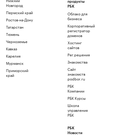
Нижний
продукты
Новгород
РБК
Пермский край
Облако для
бизнеса
Ростов-на-Дону
Корпоративный
Татарстан
регистратор
Тюмень
доменов
Черноземье
Хостинг
сайтов
Кавказ
Рег.решения
Карелия
Знакомства
Мурманск
Сайт
Приморский
знакомств
край
podbor.ru
РБК
Компании
РБК Курсы
Школа
управления
РБК
РБК
Новости