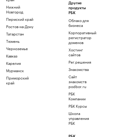
Другие
Нижний
продукты
Новгород
РБК
Пермский край
Облако для
бизнеса
Ростов-на-Дону
Корпоративный
Татарстан
регистратор
Тюмень
доменов
Черноземье
Хостинг
сайтов
Кавказ
Рег.решения
Карелия
Знакомства
Мурманск
Сайт
Приморский
знакомств
край
podbor.ru
РБК
Компании
РБК Курсы
Школа
управления
РБК
РБК