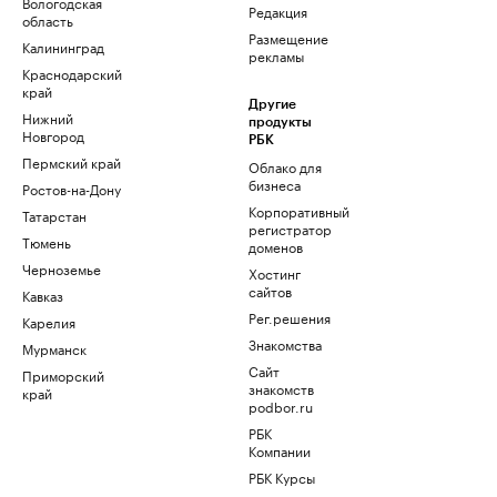
Вологодская
Редакция
область
Размещение
Калининград
рекламы
Краснодарский
край
Другие
Нижний
продукты
Новгород
РБК
Пермский край
Облако для
бизнеса
Ростов-на-Дону
Корпоративный
Татарстан
регистратор
Тюмень
доменов
Черноземье
Хостинг
сайтов
Кавказ
Рег.решения
Карелия
Знакомства
Мурманск
Сайт
Приморский
знакомств
край
podbor.ru
РБК
Компании
РБК Курсы