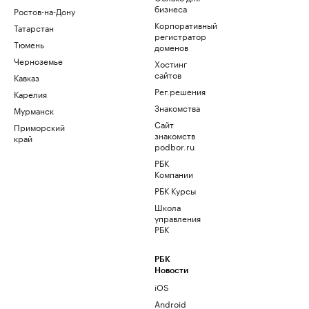
бизнеса
Ростов-на-Дону
Корпоративный
Татарстан
регистратор
Тюмень
доменов
Черноземье
Хостинг
сайтов
Кавказ
Рег.решения
Карелия
Знакомства
Мурманск
Сайт
Приморский
знакомств
край
podbor.ru
РБК
Компании
РБК Курсы
Школа
управления
РБК
РБК
Новости
iOS
Android