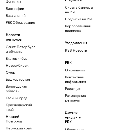
Финансы
Подписки
Скрыть баннеры
Биографии
на РБК
База знаний
Подписка на РБК
РБК Образование
Корпоративная
подписка
Новости
регионов
Уведомления
Санкт-Петербург
RSS Новости
и область
Екатеринбург
РБК
Новосибирск
О компании
Омск
Контактная
Башкортостан
информация
Вологодская
Редакция
область
Размещение
Калининград
рекламы
Краснодарский
край
Другие
Нижний
продукты
Новгород
РБК
Пермский край
Облако для