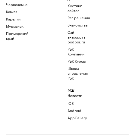
Черноземье
Хостинг
сайтов
Кавказ
Рег.решения
Карелия
Знакомства
Мурманск
Сайт
Приморский
знакомств
край
podbor.ru
РБК
Компании
РБК Курсы
Школа
управления
РБК
РБК
Новости
iOS
Android
AppGallery