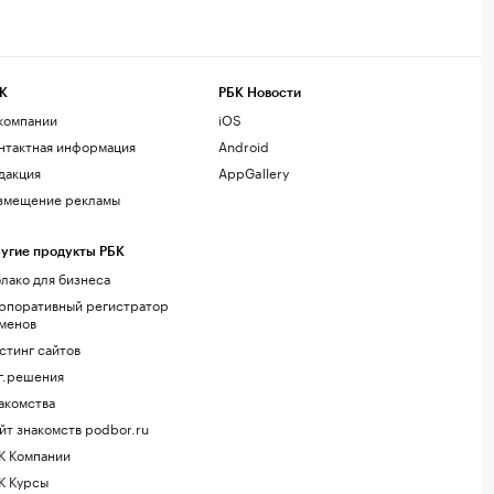
К
РБК Новости
компании
iOS
нтактная информация
Android
дакция
AppGallery
змещение рекламы
угие продукты РБК
лако для бизнеса
рпоративный регистратор
менов
стинг сайтов
г.решения
акомства
йт знакомств podbor.ru
К Компании
К Курсы