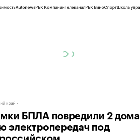
жимость
Autonews
РБК Компании
Телеканал
РБК Вино
Спорт
Школа упра
д
Стиль
Крипто
РБК Бизнес-среда
Дискуссионный клуб
Исследования
К
а контрагентов
Политика
Экономика
Бизнес
Технологии и медиа
Фина
ий край
мки БПЛА повредили 2 дома
ю электропередач под
российском