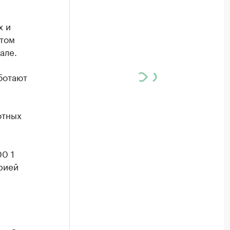
х и
этом
але.
ботают
отных
00 1
рией
 — в