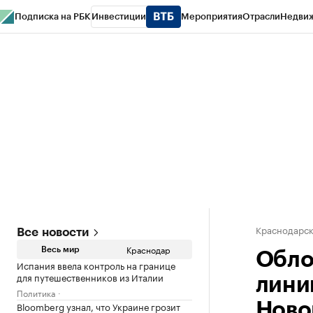
Подписка на РБК
Инвестиции
Мероприятия
Отрасли
Недви
РБК Курсы
РБК Life
Тренды
Визионеры
Национальные проекты
Горо
Газета
Спецпроекты СПб
Конференции СПб
Спецпроекты
Проверк
Краснодарск
Все новости
Краснодар
Весь мир
Обло
Испания ввела контроль на границе
для путешественников из Италии
лини
Политика
Bloomberg узнал, что Украине грозит
Ново