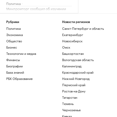
Политика
Минпромторг сообщил об изучении
властями идей по поддержке селлеров
WB
Рубрики
Новости регионов
Бизнес
Александр Усик заявил, что у него есть
Политика
Санкт-Петербург и область
«два варианта» для прощального боя
Экономика
Екатеринбург
Спорт
Общество
Новосибирск
Что такое медленная жизнь и какую
Бизнес
Омск
роль в этом играет дерево
Технологии и медиа
Башкортостан
РБК и Старквуд
Метеоролог рассказала о погоде в
Финансы
Вологодская область
Москве на выходных
Биографии
Калининград
Общество
База знаний
Краснодарский край
РБК Образование
Нижний Новгород
Загрузить еще
Пермский край
Ростов-на-Дону
Татарстан
Тюмень
Черноземье
Кавказ