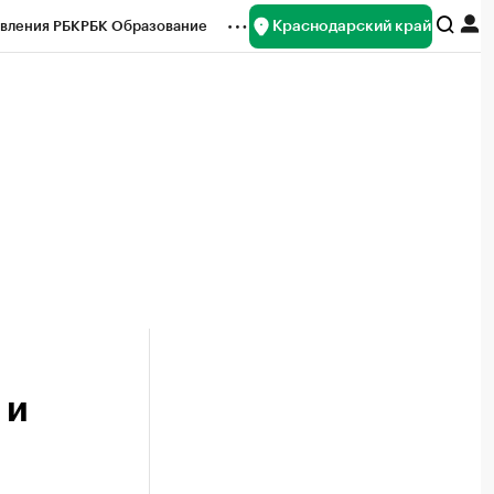
Краснодарский край
вления РБК
РБК Образование
редитные рейтинги
Франшизы
нсы
Рынок наличной валюты
 и