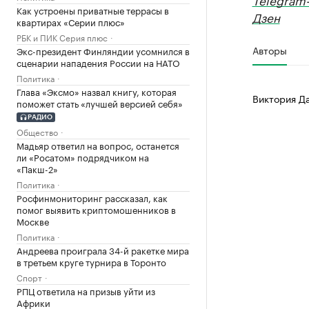
Как устроены приватные террасы в
Дзен
квартирах «Серии плюс»
РБК и ПИК Серия плюс
Авторы
Экс-президент Финляндии усомнился в
сценарии нападения России на НАТО
Политика
Глава «Эксмо» назвал книгу, которая
Виктория Д
поможет стать «лучшей версией себя»
РАДИО
Общество
Мадьяр ответил на вопрос, останется
ли «Росатом» подрядчиком на
«Пакш-2»
Политика
Росфинмониторинг рассказал, как
помог выявить криптомошенников в
Москве
Политика
Андреева проиграла 34-й ракетке мира
в третьем круге турнира в Торонто
Спорт
РПЦ ответила на призыв уйти из
Африки