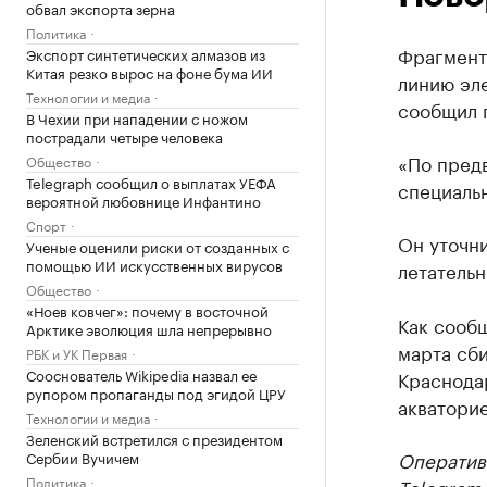
обвал экспорта зерна
Политика
Фрагмент
Экспорт синтетических алмазов из
Китая резко вырос на фоне бума ИИ
линию эл
Технологии и медиа
сообщил г
В Чехии при нападении с ножом
пострадали четыре человека
«По пред
Общество
Telegraph сообщил о выплатах УЕФА
специаль
вероятной любовнице Инфантино
Спорт
Он уточни
Ученые оценили риски от созданных с
помощью ИИ искусственных вирусов
летательн
Общество
«Ноев ковчег»: почему в восточной
Как сооб
Арктике эволюция шла непрерывно
марта сби
РБК и УК Первая
Сооснователь Wikipedia назвал ее
Краснодар
рупором пропаганды под эгидой ЦРУ
акватори
Технологии и медиа
Зеленский встретился с президентом
Оператив
Сербии Вучичем
Политика
Telegram