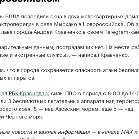
ы БПЛА повредили окна в двух малоквартирных дома
ектропередач в селе Мысхако в Новороссийске. Об 
лава города Андрей Кравченко в своем Telegram-кан
варительным данным, пострадавших нет. На месте ра
ные и экстренные службы», — написал Кравченко.
л, что в городе сохраняется опасность атаки беспил
ых аппаратов.
щал
РБК Краснодар
, силы ПВО в период с 8:00 до 14:
ли 3 беспилотных летательных аппарата над террито
ского края, 8 — над Азовским морем, еще 5 — над
ей Черного моря.
ные новости и важная информация — в канале
MAX
и
-канале РБК Краснодар
. Аналитика, мнения, лонгриды