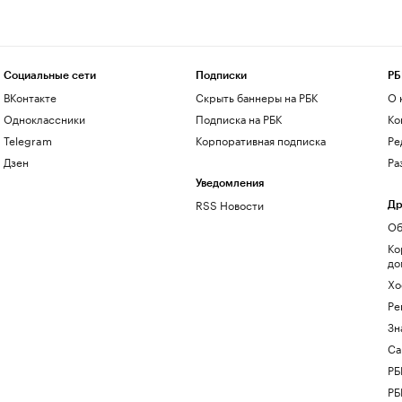
Социальные сети
Подписки
РБ
ВКонтакте
Скрыть баннеры на РБК
О 
Одноклассники
Подписка на РБК
Ко
Telegram
Корпоративная подписка
Ре
Дзен
Ра
Уведомления
RSS Новости
Др
Об
Ко
до
Хо
Ре
Зн
Са
РБ
РБ