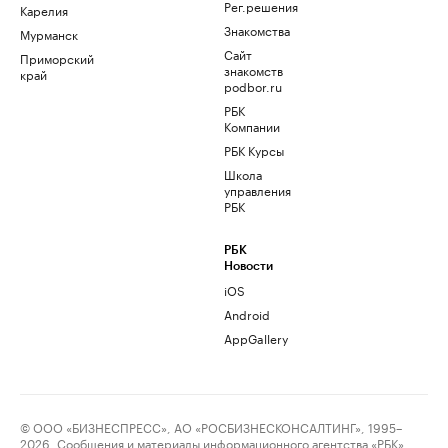
Рег.решения
Карелия
Знакомства
Мурманск
Сайт
Приморский
знакомств
край
podbor.ru
РБК
Компании
РБК Курсы
Школа
управления
РБК
РБК
Новости
iOS
Android
AppGallery
© ООО «БИЗНЕСПРЕСС», АО «РОСБИЗНЕСКОНСАЛТИНГ», 1995–
2026. Сообщения и материалы информационного агентства «РБК»