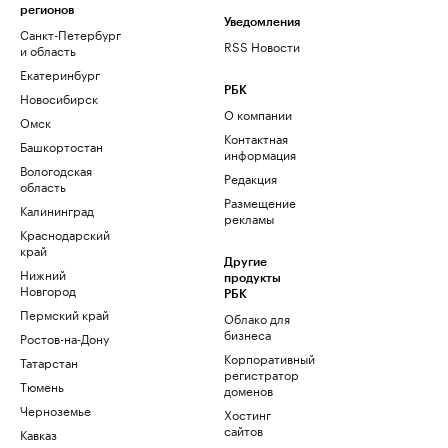
регионов
Уведомления
Санкт-Петербург
RSS Новости
и область
Екатеринбург
РБК
Новосибирск
О компании
Омск
Контактная
Башкортостан
информация
Вологодская
Редакция
область
Размещение
Калининград
рекламы
Краснодарский
край
Другие
Нижний
продукты
Новгород
РБК
Пермский край
Облако для
бизнеса
Ростов-на-Дону
Корпоративный
Татарстан
регистратор
Тюмень
доменов
Черноземье
Хостинг
сайтов
Кавказ