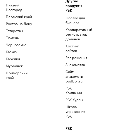
Другие
Нижний
продукты
Новгород
РБК
Пермский край
Облако для
бизнеса
Ростов-на-Дону
Корпоративный
Татарстан
регистратор
Тюмень
доменов
Черноземье
Хостинг
сайтов
Кавказ
Рег.решения
Карелия
Знакомства
Мурманск
Сайт
Приморский
знакомств
край
podbor.ru
РБК
Компании
РБК Курсы
Школа
управления
РБК
РБК