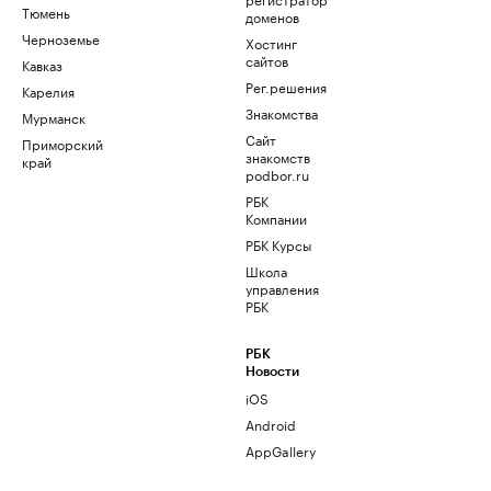
Тюмень
доменов
Черноземье
Хостинг
сайтов
Кавказ
Рег.решения
Карелия
Знакомства
Мурманск
Сайт
Приморский
знакомств
край
podbor.ru
РБК
Компании
РБК Курсы
Школа
управления
РБК
РБК
Новости
iOS
Android
AppGallery