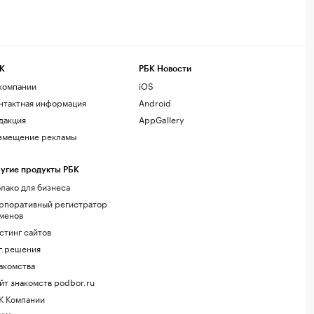
К
РБК Новости
компании
iOS
нтактная информация
Android
дакция
AppGallery
змещение рекламы
угие продукты РБК
лако для бизнеса
рпоративный регистратор
менов
стинг сайтов
г.решения
акомства
йт знакомств podbor.ru
К Компании