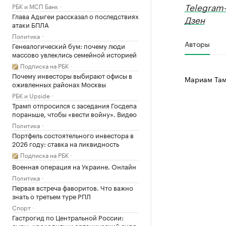
Telegram
РБК и МСП Банк
Глава Адыгеи рассказал о последствиях
Дзен
атаки БПЛА
Политика
Авторы
Генеалогический бум: почему люди
массово увлеклись семейной историей
Подписка на РБК
Почему инвесторы выбирают офисы в
Мариам Там
оживленных районах Москвы
РБК и Upside
Трамп отпросился с заседания Госдепа
пораньше, чтобы «вести войну». Видео
Политика
Портфель состоятельного инвестора в
2026 году: ставка на ликвидность
Подписка на РБК
Военная операция на Украине. Онлайн
Политика
Первая встреча фаворитов. Что важно
знать о третьем туре РПЛ
Спорт
Гастрогид по Центральной России:
сыры, крокодилы и органический сидр