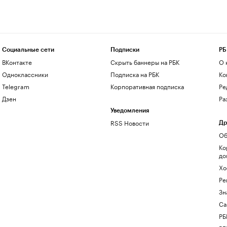
Социальные сети
Подписки
РБ
ВКонтакте
Скрыть баннеры на РБК
О 
Одноклассники
Подписка на РБК
Ко
Telegram
Корпоративная подписка
Ре
Дзен
Ра
Уведомления
RSS Новости
Др
Об
Ко
до
Хо
Ре
Зн
Са
РБ