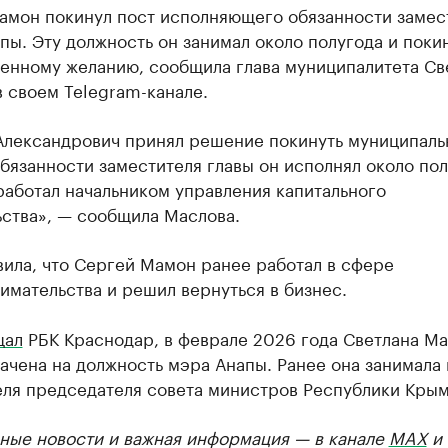
амон покинул пост исполняющего обязанности замес
пы. Эту должность он занимал около полугода и поки
венному желанию, сообщила глава муниципалитета Св
 своем Telegram-канале.
Александрович принял решение покинуть муниципал
бязанности заместителя главы он исполнял около пол
работал начальником управления капитального
ьства», — сообщила Маслова.
ила, что Сергей Мамон ранее работал в сфере
мательства и решил вернуться в бизнес.
щал
РБК Краснодар, в феврале 2026 года Светлана М
ачена на должность мэра Анапы. Ранее она занимала 
еля председателя совета министров Республики Крым
ные новости и важная информация — в канале
MAX
и