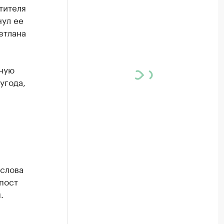
тителя
нул ее
етлана
ьную
угода,
аслова
пост
.