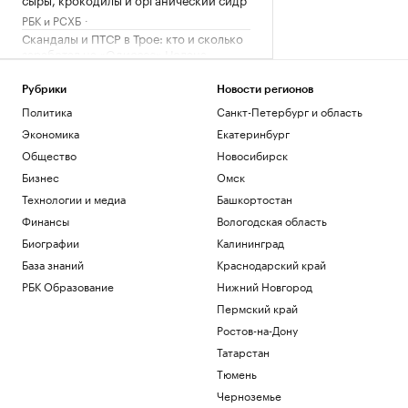
РБК и РСХБ
Скандалы и ПТСР в Трое: кто и сколько
заработал на «Одиссее» Нолана
Технологии и медиа
Тренер российских синхронисток
Рубрики
Новости регионов
рассказала о судейском факторе на ЧЕ
Политика
Санкт-Петербург и область
Спорт
Экономика
Екатеринбург
Roblox признал зависимость от России:
Общество
Новосибирск
как зарабатывает игровая экосистема
Бизнес
Омск
Подписка на РБК
Технологии и медиа
Башкортостан
Загрузить еще
Финансы
Вологодская область
Биографии
Калининград
База знаний
Краснодарский край
РБК Образование
Нижний Новгород
Пермский край
Ростов-на-Дону
Татарстан
Тюмень
Черноземье