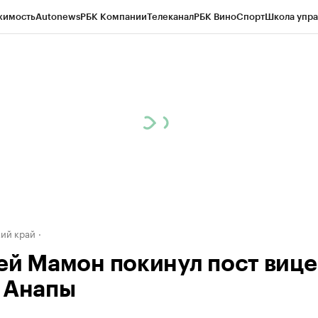
жимость
Autonews
РБК Компании
Телеканал
РБК Вино
Спорт
Школа упра
д
Стиль
Крипто
РБК Бизнес-среда
Дискуссионный клуб
Исследования
К
а контрагентов
Политика
Экономика
Бизнес
Технологии и медиа
Фина
ий край
ей Мамон покинул пост вице
 Анапы