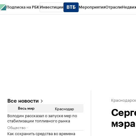
Подписка на РБК
Инвестиции
Мероприятия
Отрасли
Недви
РБК Курсы
РБК Life
Тренды
Визионеры
Национальные проекты
Горо
Газета
Спецпроекты СПб
Конференции СПб
Спецпроекты
Проверк
Краснодарск
Все новости
Краснодар
Весь мир
Серг
Володин рассказал о запуске мер по
стабилизации топливного рынка
мэра
Общество
Как сохранить средства во времена