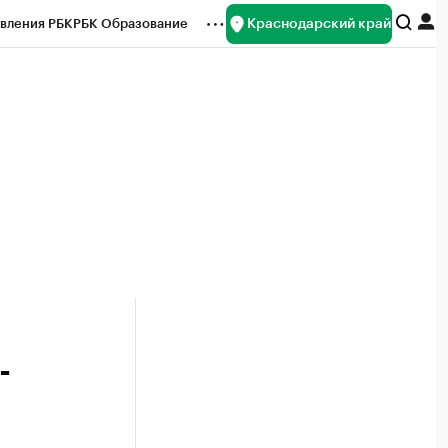
Краснодарский край
вления РБК
РБК Образование
редитные рейтинги
Франшизы
нсы
Рынок наличной валюты
-