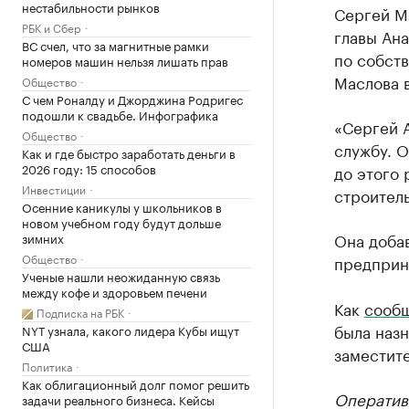
нестабильности рынков
Сергей М
РБК и Сбер
главы Ана
ВС счел, что за магнитные рамки
по собст
номеров машин нельзя лишать прав
Маслова в
Общество
С чем Роналду и Джорджина Родригес
подошли к свадьбе. Инфографика
«Сергей 
Общество
службу. О
Как и где быстро заработать деньги в
2026 году: 15 способов
до этого 
Инвестиции
строител
Осенние каникулы у школьников в
новом учебном году будут дольше
Она добав
зимних
Общество
предприни
Ученые нашли неожиданную связь
между кофе и здоровьем печени
Как
сооб
Подписка на РБК
была назн
NYT узнала, какого лидера Кубы ищут
США
заместит
Политика
Как облигационный долг помог решить
Оператив
задачи реального бизнеса. Кейсы