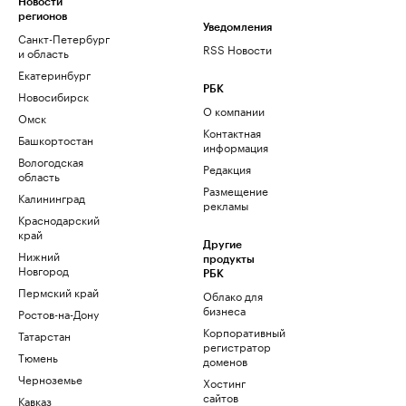
Новости
регионов
Уведомления
Санкт-Петербург
RSS Новости
и область
Екатеринбург
РБК
Новосибирск
О компании
Омск
Контактная
Башкортостан
информация
Вологодская
Редакция
область
Размещение
Калининград
рекламы
Краснодарский
край
Другие
Нижний
продукты
Новгород
РБК
Пермский край
Облако для
бизнеса
Ростов-на-Дону
Корпоративный
Татарстан
регистратор
Тюмень
доменов
Черноземье
Хостинг
сайтов
Кавказ