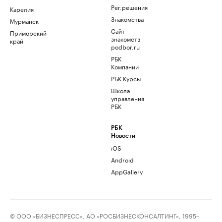
Рег.решения
Карелия
Знакомства
Мурманск
Сайт
Приморский
знакомств
край
podbor.ru
РБК
Компании
РБК Курсы
Школа
управления
РБК
РБК
Новости
iOS
Android
AppGallery
© ООО «БИЗНЕСПРЕСС», АО «РОСБИЗНЕСКОНСАЛТИНГ», 1995–