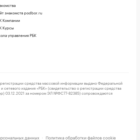
акомства
йт знакомств podbor.ru
К Компании
К Курсы
ола управления РБК
регистрации средства массовой информации выдано Федеральной
и сетевого издания «РБК» (свидетельство о регистрации средства
ор) 03.12.2021 за номером ЭЛ №ФС77-82385) сопровождаются
ерсональных данных
Политика обработки файлов cookie
·