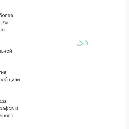
более
3,7%
со
льной
тия
сообщили
ода
рафов и
ичного