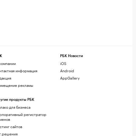
К
РБК Новости
компании
iOS
нтактная информация
Android
дакция
AppGallery
змещение рекламы
угие продукты РБК
лако для бизнеса
рпоративный регистратор
менов
стинг сайтов
г.решения