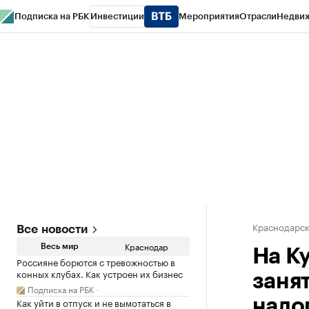
Подписка на РБК
Инвестиции
Мероприятия
Отрасли
Недви
РБК Курсы
РБК Life
Тренды
Визионеры
Национальные проекты
Горо
Газета
Спецпроекты СПб
Конференции СПб
Спецпроекты
Проверк
Краснодарск
Все новости
Краснодар
Весь мир
На К
Россияне борются с тревожностью в
конных клубах. Как устроен их бизнес
заня
Подписка на РБК
Как уйти в отпуск и не вымотаться в
нало