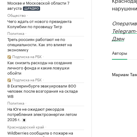
Краснодар
Москве и Московской области 7
нарушения
августа
РАДИО
Общество
Чего ждать от нового президента
Оператив
Колумбии по прозвищу Тигр
Telegram
Политика
Дзен
Треть россиян работают не по
специальности. Как это влияет на
экономику
Авторы
Подписка на РБК
Как снизить расходы на создание
личного фонда и какие ловушки
обойти
Мариам Там
Подписка на РБК
В Екатеринбурге эвакуировали 800
человек после возгорания на складе
WB
Политика
На Юге не ожидают рекордов
потребления электроэнергии летом
2026 г.
Краснодарский край
Wildberries сообщила о пожаре на