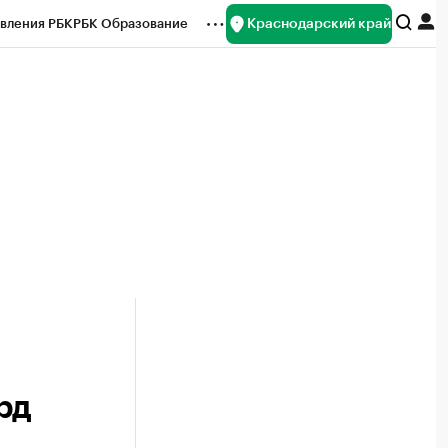
Краснодарский край
вления РБК
РБК Образование
редитные рейтинги
Франшизы
нсы
Рынок наличной валюты
рд