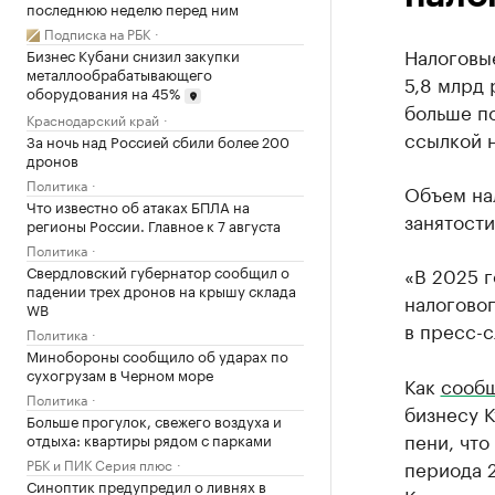
последнюю неделю перед ним
Подписка на РБК
Налоговы
Бизнес Кубани снизил закупки
металлообрабатывающего
5,8 млрд 
оборудования на 45%
больше по
Краснодарский край
ссылкой 
За ночь над Россией сбили более 200
дронов
Политика
Объем на
Что известно об атаках БПЛА на
занятости
регионы России. Главное к 7 августа
Политика
Свердловский губернатор сообщил о
«В 2025 
падении трех дронов на крышу склада
налоговог
WB
в пресс-с
Политика
Минобороны сообщило об ударах по
сухогрузам в Черном море
Как
сооб
Политика
бизнесу К
Больше прогулок, свежего воздуха и
пени, что
отдыха: квартиры рядом с парками
РБК и ПИК Серия плюс
периода 
Синоптик предупредил о ливнях в