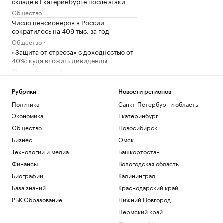
складе в Екатеринбурге после атаки
Общество
Число пенсионеров в России
сократилось на 409 тыс. за год
Общество
«Защита от стресса» с доходностью от
40%: куда вложить дивиденды
Подписка на РБК
Число патентов для иностранцев на
Кубани сократилось в 5 раз в 2026 г.
Рубрики
Новости регионов
Краснодарский край
Политика
Санкт-Петербург и область
Соглашение о партнерстве ЕАЭС и ОАЭ
Экономика
Екатеринбург
вступит в силу 6 октября
Общество
Новосибирск
Политика
Бизнес
Омск
Как Ходынка стала новым центром
притяжения
Технологии и медиа
Башкортостан
РБК и Stone
Финансы
Вологодская область
Биографии
Калининград
Загрузить еще
База знаний
Краснодарский край
РБК Образование
Нижний Новгород
Пермский край
Ростов-на-Дону