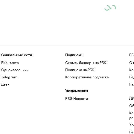
Социальные сети
Подписки
РБ
ВКонтакте
Скрыть баннеры на РБК
О 
Одноклассники
Подписка на РБК
Ко
Telegram
Корпоративная подписка
Ре
Дзен
Ра
Уведомления
RSS Новости
Др
Об
Ко
до
Хо
Ре