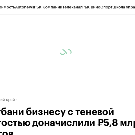
жимость
Autonews
РБК Компании
Телеканал
РБК Вино
Спорт
Школа упра
д
Стиль
Крипто
РБК Бизнес-среда
Дискуссионный клуб
Исследования
К
а контрагентов
Политика
Экономика
Бизнес
Технологии и медиа
Фина
ий край
убани бизнесу с теневой
тостью доначислили ₽5,8 мл
гов