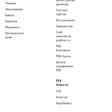
Тюмень
доменов
Черноземье
Хостинг
сайтов
Кавказ
Рег.решения
Карелия
Знакомства
Мурманск
Сайт
Приморский
знакомств
край
podbor.ru
РБК
Компании
РБК Курсы
Школа
управления
РБК
РБК
Новости
iOS
Android
AppGallery