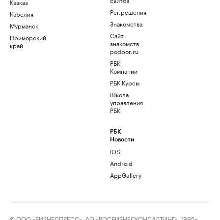
Кавказ
Рег.решения
Карелия
Знакомства
Мурманск
Сайт
Приморский
знакомств
край
podbor.ru
РБК
Компании
РБК Курсы
Школа
управления
РБК
РБК
Новости
iOS
Android
AppGallery
© ООО «БИЗНЕСПРЕСС», АО «РОСБИЗНЕСКОНСАЛТИНГ», 1995–