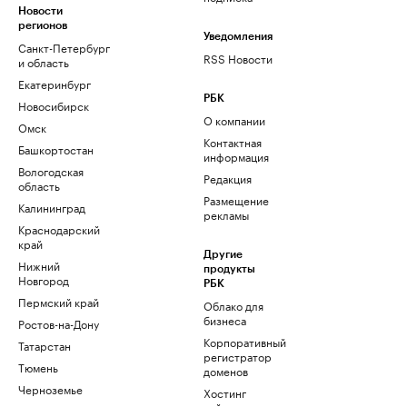
Новости
регионов
Уведомления
Санкт-Петербург
RSS Новости
и область
Екатеринбург
РБК
Новосибирск
О компании
Омск
Контактная
Башкортостан
информация
Вологодская
Редакция
область
Размещение
Калининград
рекламы
Краснодарский
край
Другие
Нижний
продукты
Новгород
РБК
Пермский край
Облако для
бизнеса
Ростов-на-Дону
Корпоративный
Татарстан
регистратор
Тюмень
доменов
Черноземье
Хостинг
сайтов