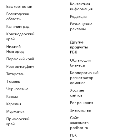
Контактная
Башкортостан
информация
Вологодская
Редакция
область
Размещение
Калининград
рекламы
Краснодарский
край
Другие
Нижний
продукты
Новгород
РБК
Пермский край
Облако для
бизнеса
Ростов-на-Дону
Корпоративный
Татарстан
регистратор
Тюмень
доменов
Черноземье
Хостинг
сайтов
Кавказ
Рег.решения
Карелия
Знакомства
Мурманск
Сайт
Приморский
знакомств
край
podbor.ru
РБК
Компании